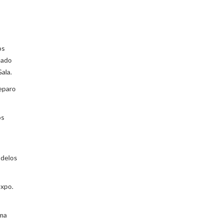
os
eado
ala
.
reparo
os
odelos
expo.
uma