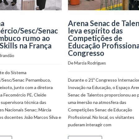
ma
Arena Senac de Tale
ércio/Sesc/Senac
leva espírito das
mbuco rumo ao
Competições de
kills na França
Educação Profissiona
Congresso
 Brandão
De 
Marcia Rodrigues
te do Sistema
o/Sesc/Senac Pernambuco,
Durante o 21º Congresso Internacio
ixoto, junto com a diretora
Inovação na Educação, o Espaço Are
da Fecomércio PE, Cleide
Senac de Talentos proporcionou ao p
 supervisora técnica das
uma imersão na atmosfera das
s Nacionais Senac; Márcia
Competições Senac de Educação
os docentes João Marcos Silva e
Profissional. No local, os visitantes
puderam interagir com