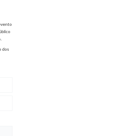
 evento
úblico
o.
o dos