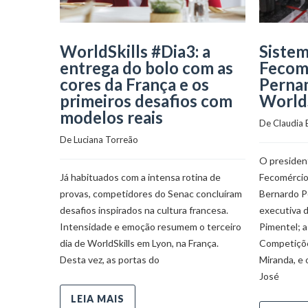
WorldSkills #Dia3: a
Siste
entrega do bolo com as
Fecom
cores da França e os
Perna
primeiros desafios com
WorldS
modelos reais
De 
Claudia
De 
Luciana Torreão
O presiden
Já habituados com a intensa rotina de
Fecomérci
provas, competidores do Senac concluíram
Bernardo Pe
desafios inspirados na cultura francesa.
executiva 
Intensidade e emoção resumem o terceiro
Pimentel; a
dia de WorldSkills em Lyon, na França.
Competiçõe
Desta vez, as portas do
Miranda, e 
José
LEIA MAIS