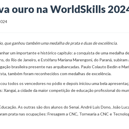
eva ouro na WorldSkills 202
 2024
ção, que ganhou também uma medalha de prata e duas de excelência.
anhar um importante e histórico capítulo: a conquista de uma medalha de
ns, do Rio de Janeiro, e Estéfany Mariana Marengoni, do Paraná, subiram
egação brasileira presente nas arquibancadas. Paulo Colauto Bedin e Mar
rista, também foram reconhecidos com medalhas de excelência.
cou todos os vencedores no pódio e depois iniciou uma bela apresenta
lls: Xangai, a cidade da maior competição de educação profissional do m
 Educação. As outras são dos alunos do Senai. André Luis Dono, João Luc
varam prata nas ocupações: Fresagem a CNC, Tornearia a CNC e Tecnolo