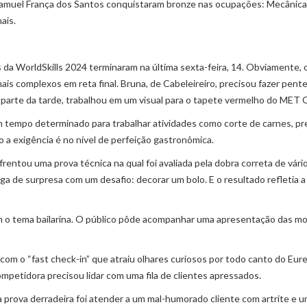
e Samuel França dos Santos conquistaram bronze nas ocupações: Mecânica
nais.
da WorldSkills 2024 terminaram na última sexta-feira, 14. Obviamente, 
is complexos em reta final. Bruna, de Cabeleireiro, precisou fazer pent
Na parte da tarde, trabalhou em um visual para o tapete vermelho do
MET G
um tempo determinado para trabalhar atividades como corte de carnes, p
a exigência é no nível de perfeição gastronômica.
rentou uma prova técnica na qual foi avaliada pela dobra correta de vári
pega de surpresa com um desafio: decorar um bolo. E o resultado refletia a
m o tema bailarina. O público pôde acompanhar uma apresentação das m
 com o “
fast check-in
” que atraiu olhares curiosos por todo canto do Eur
ompetidora precisou lidar com uma fila de clientes apressados.
Sua prova derradeira foi atender a um mal-humorado cliente com artrite e 