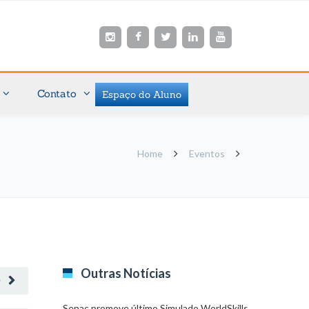
Contato
Espaço do Aluno
Home
Eventos
Outras Notícias
O
Senac promove último Simulado WorldSkills