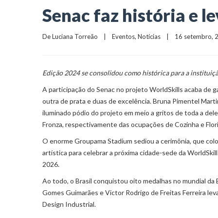
Senac faz história e l
De 
Luciana Torreão
    |    
Eventos
, 
Notícias
    |    16 setembro,
Edição 2024 se consolidou como histórica para a institui
A participação do Senac no projeto WorldSkills acaba de g
outra de prata e duas de excelência. Bruna Pimentel Marti
iluminado pódio do projeto em meio a gritos de toda a del
Fronza, respectivamente das ocupações de Cozinha e Flo
O enorme Groupama Stadium sediou a cerimônia, que colo
artística para celebrar a próxima cidade-sede da WorldSki
2026.
Ao todo, o Brasil conquistou oito medalhas no mundial da
Gomes Guimarães e Victor Rodrigo de Freitas Ferreira le
Design Industrial.