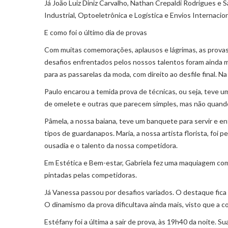
Já João Luiz Diniz Carvalho, Nathan Crepaldi Rodrigues 
Industrial, Optoeletrônica e Logística e Envios Internacio
E como foi o último dia de provas
Com muitas comemorações, aplausos e lágrimas, as provas 
desafios enfrentados pelos nossos talentos foram ainda ma
para as passarelas da moda, com direito ao desfile final. 
Paulo encarou a temida prova de técnicas, ou seja, teve 
de omelete e outras que parecem simples, mas não quando 
Pâmela, a nossa baiana, teve um banquete para servir e enf
tipos de guardanapos. Maria, a nossa artista florista, foi 
ousadia e o talento da nossa competidora.
Em Estética e Bem-estar, Gabriela fez uma maquiagem co
pintadas pelas competidoras.
Já Vanessa passou por desafios variados. O destaque fica
O dinamismo da prova dificultava ainda mais, visto que a c
Estéfany foi a última a sair de prova, às 19h40 da noite. 