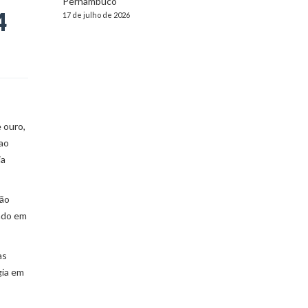
Pernambuco
4
17 de julho de 2026
 ouro,
 ao
ia
ção
undo em
as
gia em