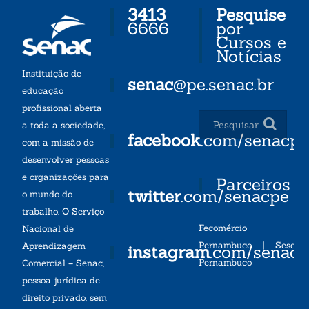
3413
Pesquise
6666
por
Cursos e
Notícias
Instituição de
senac
@pe.senac.br
educação
profissional aberta
a toda a sociedade,
facebook
.com/senacp
com a missão de
desenvolver pessoas
e organizações para
Parceiros
twitter
.com/senacpe
o mundo do
trabalho. O Serviço
Fecomércio
Nacional de
Pernambuco
|
Sesc
Aprendizagem
instagram
.com/senac
Pernambuco
Comercial – Senac,
pessoa jurídica de
direito privado, sem