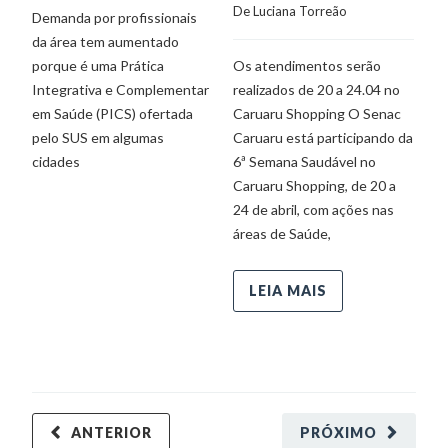
De 
Luciana Torreão
Demanda por profissionais
L
da área tem aumentado
e
porque é uma Prática
Os atendimentos serão
o
Integrativa e Complementar
realizados de 20 a 24.04 no
s
em Saúde (PICS) ofertada
Caruaru Shopping O Senac
p
pelo SUS em algumas
Caruaru está participando da
en
cidades
6ª Semana Saudável no
ex
Caruaru Shopping, de 20 a
ex
24 de abril, com ações nas
l
áreas de Saúde,
d
LEIA MAIS
ANTERIOR
PRÓXIMO