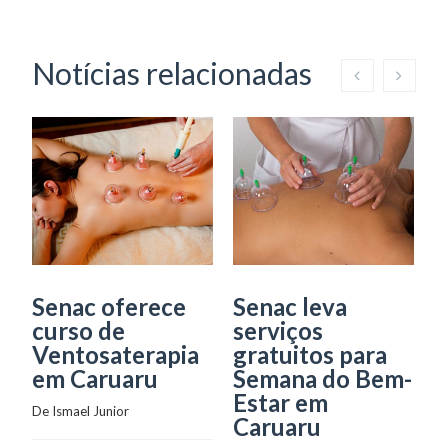
Notícias relacionadas
Senac oferece
Senac leva
S
curso de
serviços
o
Ventosaterapia
gratuitos para
d
em Caruaru
Semana do Bem-
a
Estar em
De 
Ismael Junior
De
Caruaru