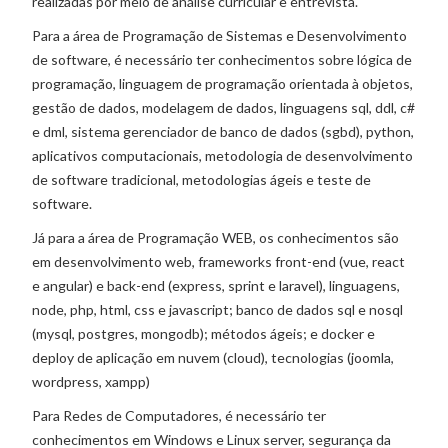
realizadas por meio de análise curricular e entrevista.
Para a área de Programação de Sistemas e Desenvolvimento
de software, é necessário ter conhecimentos sobre lógica de
programação, linguagem de programação orientada à objetos,
gestão de dados, modelagem de dados, linguagens sql, ddl, c#
e dml, sistema gerenciador de banco de dados (sgbd), python,
aplicativos computacionais, metodologia de desenvolvimento
de software tradicional, metodologias ágeis e teste de
software.
Já para a área de Programação WEB, os conhecimentos são
em desenvolvimento web, frameworks front-end (vue, react
e angular) e back-end (express, sprint e laravel), linguagens,
node, php, html, css e javascript; banco de dados sql e nosql
(mysql, postgres, mongodb); métodos ágeis; e docker e
deploy de aplicação em nuvem (cloud), tecnologias (joomla,
wordpress, xampp)
Para Redes de Computadores, é necessário ter
conhecimentos em Windows e Linux server, segurança da