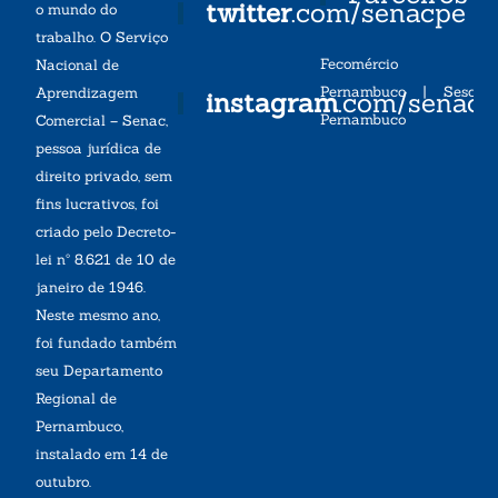
twitter
.com/senacpe
o mundo do
trabalho. O Serviço
Fecomércio
Nacional de
Pernambuco
|
Sesc
Aprendizagem
instagram
.com/senac
Pernambuco
Comercial – Senac,
pessoa jurídica de
direito privado, sem
fins lucrativos, foi
criado pelo Decreto-
lei nº 8.621 de 10 de
janeiro de 1946.
Neste mesmo ano,
foi fundado também
seu Departamento
Regional de
Pernambuco,
instalado em 14 de
outubro.