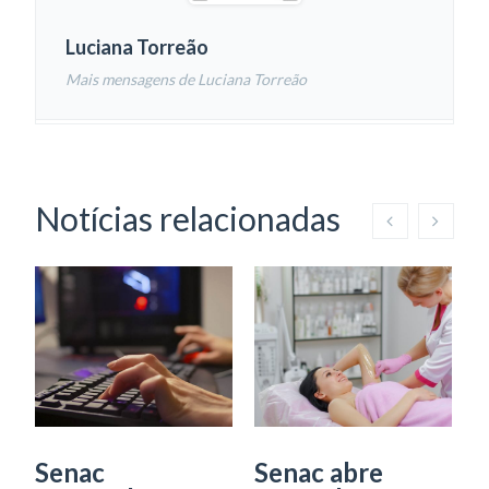
Luciana Torreão
Mais mensagens de Luciana Torreão
Notícias relacionadas
Senac
Senac abre
S