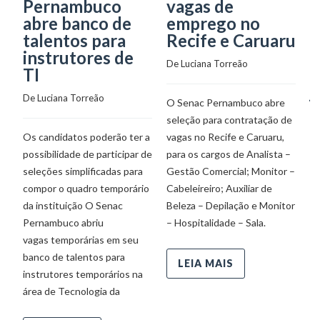
Pernambuco
vagas de
p
abre banco de
emprego no
e
talentos para
Recife e Caruaru
f
instrutores de
c
De 
Luciana Torreão
TI
c
j
De 
Luciana Torreão
O Senac Pernambuco abre
De
seleção para contratação de
Os candidatos poderão ter a
vagas no Recife e Caruaru,
possibilidade de participar de
para os cargos de Analista –
P
seleções simplificadas para
Gestão Comercial; Monitor –
un
compor o quadro temporário
Cabeleireiro; Auxiliar de
e 
da instituição O Senac
Beleza – Depilação e Monitor
co
Pernambuco abriu
– Hospitalidade – Sala.
a 
vagas temporárias em seu
es
banco de talentos para
P
LEIA MAIS
instrutores temporários na
pr
área de Tecnologia da
cr