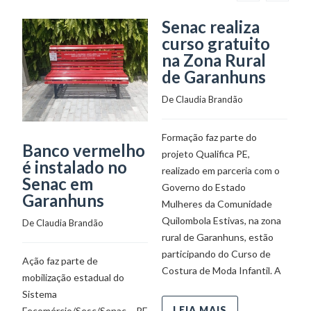
Senac realiza
G
curso gratuito
r
na Zona Rural
g
de Garanhuns
p
a
De 
Claudia Brandão
De
Formação faz parte do
Banco vermelho
projeto Qualifica PE,
Aç
é instalado no
realizado em parceria com o
pe
Senac em
Governo do Estado
em
Garanhuns
Mulheres da Comunidade
Se
Quilombola Estivas, na zona
um
De 
Claudia Brandão
rural de Garanhuns, estão
ár
participando do Curso de
al
Ação faz parte de
Costura de Moda Infantil. A
in
mobilização estadual do
e
Sistema
LEIA MAIS
Fecomércio/Sesc/Senac – PE