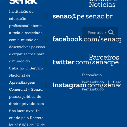
Notícias
Instituição de
senac
@pe.senac.br
educação
profissional aberta
a toda a sociedade,
facebook
.com/senacp
com a missão de
desenvolver pessoas
e organizações para
Parceiros
twitter
.com/senacpe
o mundo do
trabalho. O Serviço
Fecomércio
Nacional de
Pernambuco
|
Sesc
Aprendizagem
instagram
.com/senac
Pernambuco
Comercial – Senac,
pessoa jurídica de
direito privado, sem
fins lucrativos, foi
criado pelo Decreto-
lei nº 8.621 de 10 de