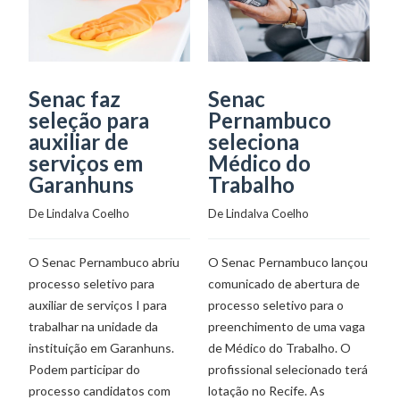
Senac faz
Senac
S
seleção para
Pernambuco
p
auxiliar de
seleciona
s
serviços em
Médico do
b
Garanhuns
Trabalho
De
De 
Lindalva Coelho
De 
Lindalva Coelho
Sã
O Senac Pernambuco abriu
O Senac Pernambuco lançou
CL
processo seletivo para
comunicado de abertura de
S
auxiliar de serviços I para
processo seletivo para o
S
trabalhar na unidade da
preenchimento de uma vaga
pr
instituição em Garanhuns.
de Médico do Trabalho. O
co
Podem participar do
profissional selecionado terá
bi
processo candidatos com
lotação no Recife. As
to