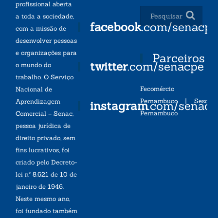
profissional aberta
a toda a sociedade,
facebook
.com/senacp
com a missão de
desenvolver pessoas
e organizações para
Parceiros
twitter
.com/senacpe
o mundo do
trabalho. O Serviço
Fecomércio
Nacional de
Pernambuco
|
Sesc
Aprendizagem
instagram
.com/senac
Pernambuco
Comercial – Senac,
pessoa jurídica de
direito privado, sem
fins lucrativos, foi
criado pelo Decreto-
lei nº 8.621 de 10 de
janeiro de 1946.
Neste mesmo ano,
foi fundado também