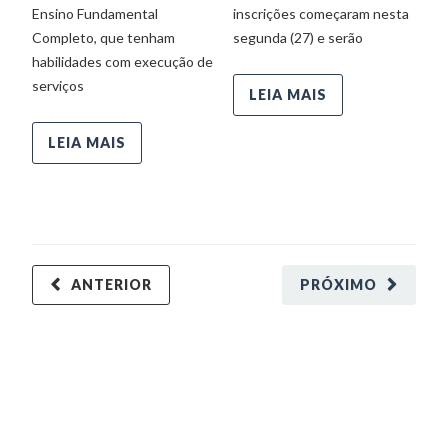
Ensino Fundamental
inscrições começaram nesta
C
Completo, que tenham
segunda (27) e serão
habilidades com execução de
serviços
LEIA MAIS
LEIA MAIS
ANTERIOR
PRÓXIMO