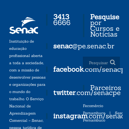
3413
Pesquise
6666
por
Cursos e
Notícias
Instituição de
senac
@pe.senac.br
educação
profissional aberta
a toda a sociedade,
facebook
.com/senacp
com a missão de
desenvolver pessoas
e organizações para
Parceiros
twitter
.com/senacpe
o mundo do
trabalho. O Serviço
Fecomércio
Nacional de
Pernambuco
|
Sesc
Aprendizagem
instagram
.com/senac
Pernambuco
Comercial – Senac,
pessoa jurídica de