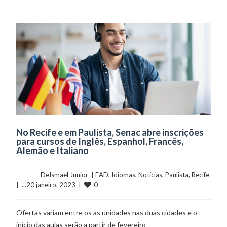
No Recife e em Paulista, Senac abre inscrições
para cursos de Inglês, Espanhol, Francês,
Alemão e Italiano
	    	DeIsmael Junior  | 
EAD
, 
Idiomas
, 
Notícias
, 
Paulista
, 
Recife
0
|  ...20 janeiro, 2023  |  
Ofertas variam entre os as unidades nas duas cidades e o
início das aulas serão a partir de fevereiro