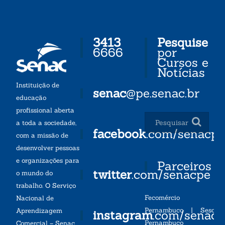
3413
Pesquise
6666
por
Cursos e
Notícias
Instituição de
senac
@pe.senac.br
educação
profissional aberta
a toda a sociedade,
facebook
.com/senacp
com a missão de
desenvolver pessoas
e organizações para
Parceiros
twitter
.com/senacpe
o mundo do
trabalho. O Serviço
Fecomércio
Nacional de
Pernambuco
|
Sesc
Aprendizagem
instagram
.com/senac
Pernambuco
Comercial – Senac,