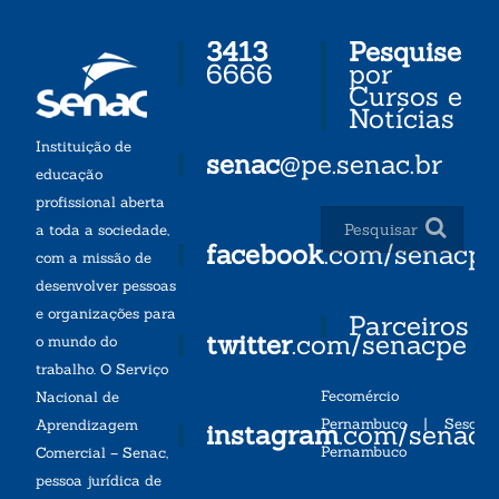
3413
Pesquise
6666
por
Cursos e
Notícias
Instituição de
senac
@pe.senac.br
educação
profissional aberta
a toda a sociedade,
facebook
.com/senacp
com a missão de
desenvolver pessoas
e organizações para
Parceiros
twitter
.com/senacpe
o mundo do
trabalho. O Serviço
Fecomércio
Nacional de
Pernambuco
|
Sesc
Aprendizagem
instagram
.com/senac
Pernambuco
Comercial – Senac,
pessoa jurídica de