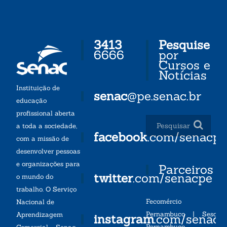
3413
Pesquise
6666
por
Cursos e
Notícias
Instituição de
senac
@pe.senac.br
educação
profissional aberta
a toda a sociedade,
facebook
.com/senacp
com a missão de
desenvolver pessoas
e organizações para
Parceiros
twitter
.com/senacpe
o mundo do
trabalho. O Serviço
Fecomércio
Nacional de
Pernambuco
|
Sesc
Aprendizagem
instagram
.com/senac
Pernambuco