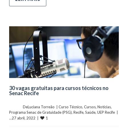
30 vagas gratuitas para cursos técnicos no
Senac Recife
	    	DeLuciana Torreão  | 
Curso Técnico
, 
Cursos
, 
Notícias
, 
Programa Senac de Gratuidade (PSG)
, 
Recife
, 
Saúde
, 
UEP Recife
  |  
1
...27 abril, 2022  |  