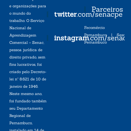
e organizações para
Parceiros
twitter
.com/senacpe
o mundo do
trabalho. O Serviço
Fecomércio
Nacional de
Pernambuco
|
Sesc
Aprendizagem
instagram
.com/senac
Pernambuco
Comercial – Senac,
pessoa jurídica de
direito privado, sem
fins lucrativos, foi
criado pelo Decreto-
lei nº 8.621 de 10 de
janeiro de 1946.
Neste mesmo ano,
foi fundado também
seu Departamento
Regional de
Pernambuco,
instalado em 14 de