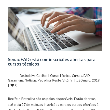
Senac EAD está com inscrições abertas para
cursos técnicos
	    	DeLindalva Coelho  | 
Curso Técnico
, 
Cursos
, 
EAD
, 
Garanhuns
, 
Notícias
, 
Petrolina
, 
Recife
, 
Vitória
  |  ...20 maio, 2019  
0
|  
Recife e Petrolina são os polos disponíveis Estão abertas,
até o dia 27 de maio, as inscrições para os cursos técnicos à