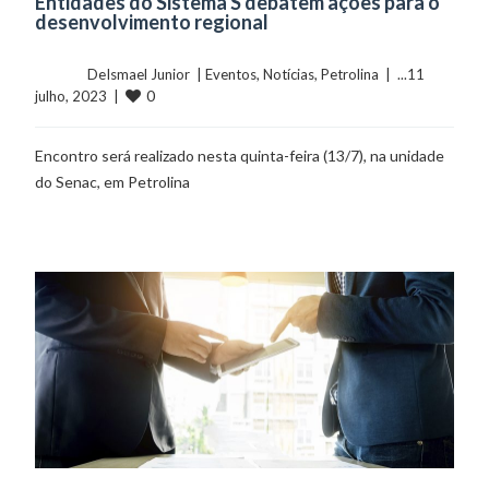
Entidades do Sistema S debatem ações para o
desenvolvimento regional
	    	DeIsmael Junior  | 
Eventos
, 
Notícias
, 
Petrolina
  |  ...11 
0
julho, 2023  |  
Encontro será realizado nesta quinta-feira (13/7), na unidade
do Senac, em Petrolina