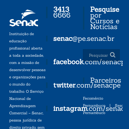
3413
Pesquise
6666
por
Cursos e
Notícias
Instituição de
senac
@pe.senac.br
educação
profissional aberta
a toda a sociedade,
facebook
.com/senacp
com a missão de
desenvolver pessoas
e organizações para
Parceiros
twitter
.com/senacpe
o mundo do
trabalho. O Serviço
Fecomércio
Nacional de
Pernambuco
|
Sesc
Aprendizagem
instagram
.com/senac
Pernambuco
Comercial – Senac,
pessoa jurídica de
direito privado, sem