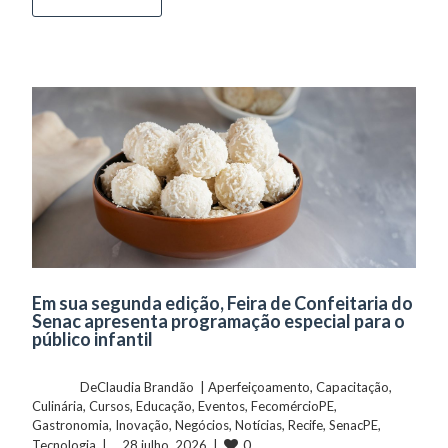
Em sua segunda edição, Feira de Confeitaria do
Senac apresenta programação especial para o
público infantil
	    	DeClaudia Brandão  | 
Aperfeiçoamento
, 
Capacitação
, 
Culinária
, 
Cursos
, 
Educação
, 
Eventos
, 
FecomércioPE
, 
Gastronomia
, 
Inovação
, 
Negócios
, 
Notícias
, 
Recife
, 
SenacPE
, 
0
Tecnologia
  |  ...28 julho, 2026  |  