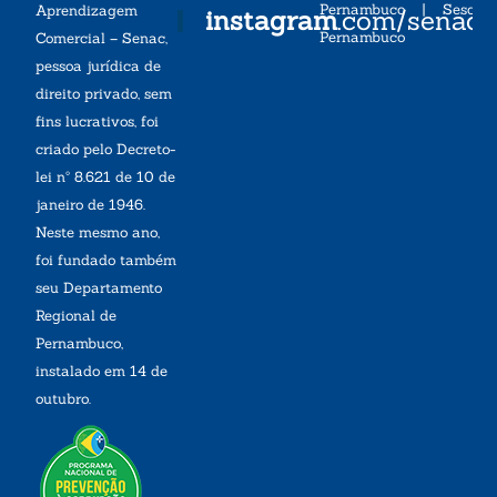
Pernambuco
|
Sesc
Aprendizagem
instagram
.com/senac
Pernambuco
Comercial – Senac,
pessoa jurídica de
direito privado, sem
fins lucrativos, foi
criado pelo Decreto-
lei nº 8.621 de 10 de
janeiro de 1946.
Neste mesmo ano,
foi fundado também
seu Departamento
Regional de
Pernambuco,
instalado em 14 de
outubro.