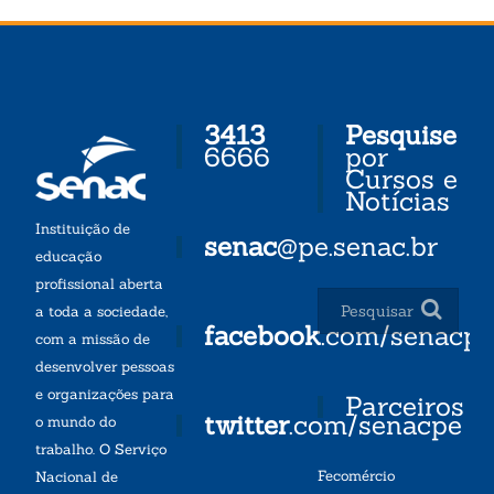
3413
Pesquise
6666
por
Cursos e
Notícias
Instituição de
senac
@pe.senac.br
educação
profissional aberta
a toda a sociedade,
facebook
.com/senacp
com a missão de
desenvolver pessoas
e organizações para
Parceiros
twitter
.com/senacpe
o mundo do
trabalho. O Serviço
Fecomércio
Nacional de