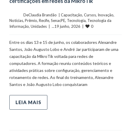
certificações em redes da MikroTik
	    	DeClaudia Brandão  | 
Capacitação
, 
Cursos
, 
Inovação
, 
Notícias
, 
Prêmio
, 
Recife
, 
SenacPE
, 
Tecnologia
, 
Tecnologia da 
0
Informação
, 
Unidades
  |  ...19 junho, 2026  |  
Entre os dias 13 e 15 de junho, os colaboradores Alexandre
Santos, João Augusto Lobo e André Jar participaram de uma
capacitação da MikroTik voltada para redes de
computadores. A formação reuniu conteúdos teóricos e
atividades práticas sobre configuração, gerenciamento e
roteamento de redes. Ao final do treinamento, Alexandre
Santos e João Augusto Lobo conquistaram
LEIA MAIS