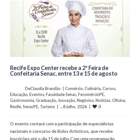
Recife Expo Center recebe a 2ª Feira de
Confeitaria Senac, entre 13 e 15 de agosto
	    	DeClaudia Brandão  | 
Comércio
, 
Culinária
, 
Cursos
, 
Educação
, 
Eventos
, 
Faculdade Senac
, 
FecomércioPE
, 
Gastronomia
, 
Graduação
, 
Inovação
, 
Negócios
, 
Notícias
, 
Oficina
, 
0
Recife
, 
SenacPE
, 
Turismo
  |  ...8 julho, 2026  |  
O evento contará com a participação de especialistas
nacionais e concurso de Bolos Artísticos, que recebe
inscrições até o dia 15 de julho Com uma programação