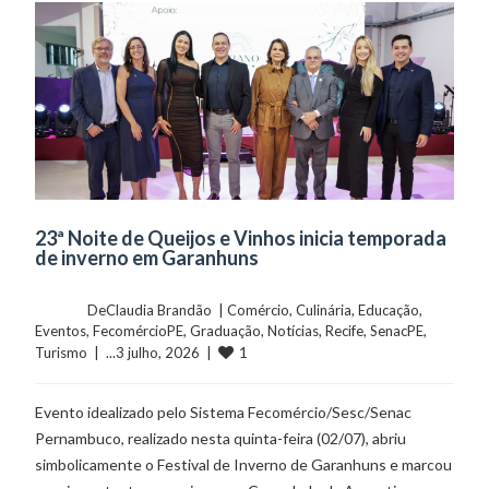
23ª Noite de Queijos e Vinhos inicia temporada
de inverno em Garanhuns
	    	DeClaudia Brandão  | 
Comércio
, 
Culinária
, 
Educação
, 
Eventos
, 
FecomércioPE
, 
Graduação
, 
Notícias
, 
Recife
, 
SenacPE
, 
1
Turismo
  |  ...3 julho, 2026  |  
Evento idealizado pelo Sistema Fecomércio/Sesc/Senac
Pernambuco, realizado nesta quinta-feira (02/07), abriu
simbolicamente o Festival de Inverno de Garanhuns e marcou