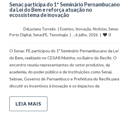
Senac participa do 1º Seminário Pernambucano
da Lei do Bem e reforça atuação no
ecossistema de inovação
	    	DeLuciana Torreão  | 
Eventos
, 
Inovação
, 
Notícias
, 
Senac 
0
Porto Digital
, 
SenacPE
, 
Tecnologia
  |  ...6 julho, 2026  |  
O Senac PE participou do 1º Seminário Pernambucano da Lei
do Bem, realizado no CESAR Moinho, no Bairro do Recife. O
encontro reuniu representantes do setor produtivo, da
academia, do poder público e de instituições como Senai,
Sebrae, Governo de Pernambuco e Prefeitura do Recife para
discutir os incentivos à inovação e os impactos da
LEIA MAIS