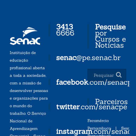
3413
Pesquise
6666
por
Cursos e
Notícias
Instituição de
senac
@pe.senac.br
educação
profissional aberta
a toda a sociedade,
facebook
.com/senacp
com a missão de
desenvolver pessoas
e organizações para
Parceiros
twitter
.com/senacpe
o mundo do
trabalho. O Serviço
Fecomércio
Nacional de
Pernambuco
|
Sesc
Aprendizagem
instagram
.com/senac
Pernambuco