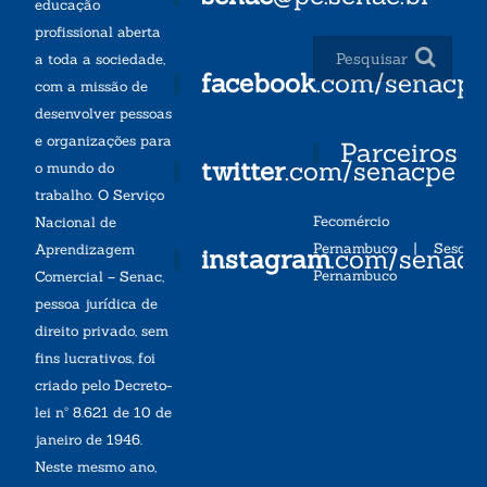
educação
profissional aberta
a toda a sociedade,
facebook
.com/senacp
com a missão de
desenvolver pessoas
e organizações para
Parceiros
twitter
.com/senacpe
o mundo do
trabalho. O Serviço
Fecomércio
Nacional de
Pernambuco
|
Sesc
Aprendizagem
instagram
.com/senac
Pernambuco
Comercial – Senac,
pessoa jurídica de
direito privado, sem
fins lucrativos, foi
criado pelo Decreto-
lei nº 8.621 de 10 de
janeiro de 1946.
Neste mesmo ano,