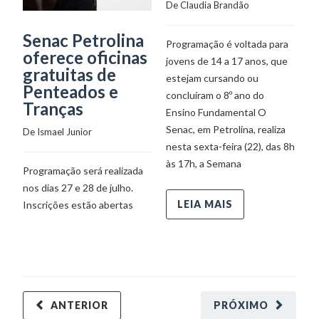
De 
Claudia Brandão
Senac Petrolina
S
Programação é voltada para
oferece oficinas
P
jovens de 14 a 17 anos, que
gratuitas de
O
estejam cursando ou
Penteados e
B
concluíram o 8º ano do
Tranças
Ensino Fundamental O
De
Senac, em Petrolina, realiza
De 
Ismael Junior
nesta sexta-feira (22), das 8h
In
às 17h, a Semana
Programação será realizada
pa
nos dias 27 e 28 de julho.
Of
LEIA MAIS
Inscrições estão abertas
ANTERIOR
PRÓXIMO