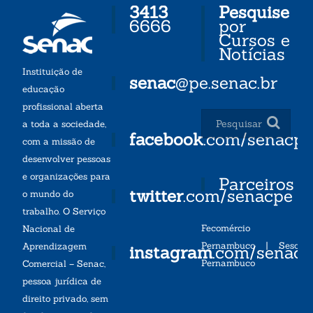
3413
Pesquise
6666
por
Cursos e
Notícias
Instituição de
senac
@pe.senac.br
educação
profissional aberta
a toda a sociedade,
facebook
.com/senacp
com a missão de
desenvolver pessoas
e organizações para
Parceiros
twitter
.com/senacpe
o mundo do
trabalho. O Serviço
Fecomércio
Nacional de
Pernambuco
|
Sesc
Aprendizagem
instagram
.com/senac
Pernambuco
Comercial – Senac,
pessoa jurídica de
direito privado, sem