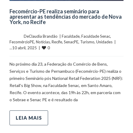
Fecomércio-PE realiza seminário para
apresentar as tendências do mercado de Nova
York, no Recife
	    	DeClaudia Brandão  | 
Faculdade
, 
Faculdade Senac
, 
FecomércioPE
, 
Notícias
, 
Recife
, 
SenacPE
, 
Turismo
, 
Unidades
  |  
0
...10 abril, 2025  |  
No próximo dia 23, a Federação do Comércio de Bens,
Serviços e Turismo de Pernambuco (Fecomércio-PE) realiza o
primeiro Seminário pós National Retail Federation 2025 (NRF):
Retail’s Big Show, na Faculdade Senac, em Santo Amaro,
Recife. O evento acontece, das 19h às 22h, em parceria com
o Sebrae e Senac PE e é resultado da
LEIA MAIS