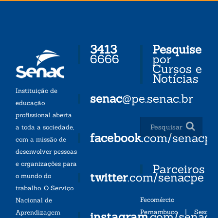
3413
Pesquise
6666
por
Cursos e
Notícias
Instituição de
senac
@pe.senac.br
educação
profissional aberta
a toda a sociedade,
facebook
.com/senacp
com a missão de
desenvolver pessoas
e organizações para
Parceiros
twitter
.com/senacpe
o mundo do
trabalho. O Serviço
Fecomércio
Nacional de
Pernambuco
|
Sesc
Aprendizagem
instagram
.com/senac