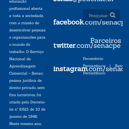
educação
profissional aberta
a toda a sociedade,
facebook
.com/senacp
com a missão de
desenvolver pessoas
e organizações para
Parceiros
twitter
.com/senacpe
o mundo do
trabalho. O Serviço
Fecomércio
Nacional de
Pernambuco
|
Sesc
Aprendizagem
instagram
.com/senac
Pernambuco
Comercial – Senac,
pessoa jurídica de
direito privado, sem
fins lucrativos, foi
criado pelo Decreto-
lei nº 8.621 de 10 de
janeiro de 1946.
Neste mesmo ano,