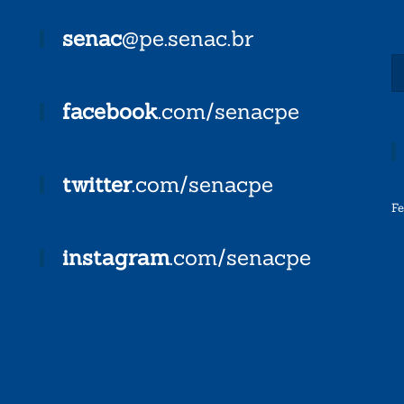
senac
@pe.senac.br
facebook
.com/senacpe
twitter
.com/senacpe
F
instagram
.com/senacpe