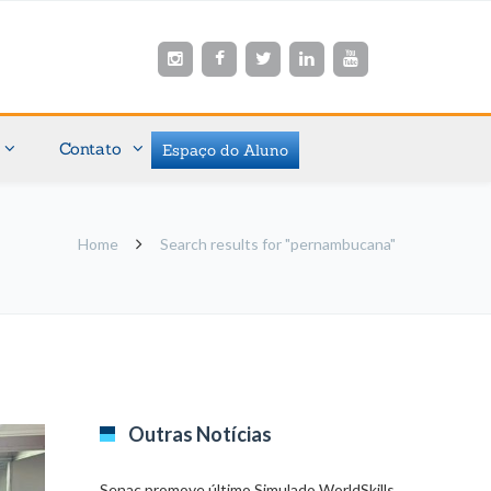
Contato
Espaço do Aluno
Home
Search results for "pernambucana"
Outras Notícias
Senac promove último Simulado WorldSkills