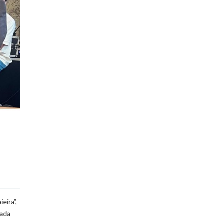
eira”,
cada