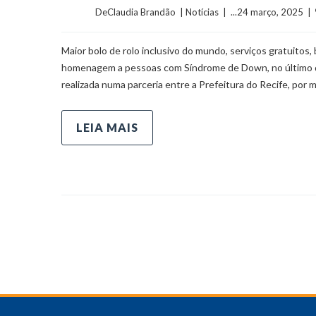
	    	DeClaudia Brandão  | 
Notícias
  |  ...24 março, 2025  |  
Maior bolo de rolo inclusivo do mundo, serviços gratuito
homenagem a pessoas com Síndrome de Down, no último domi
realizada numa parceria entre a Prefeitura do Recife, por 
LEIA MAIS