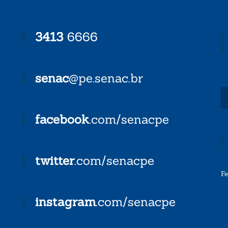
3413
6666
senac
@pe.senac.br
facebook
.com/senacpe
twitter
.com/senacpe
F
instagram
.com/senacpe