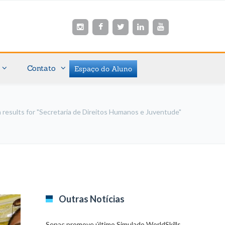
Contato
Espaço do Aluno
 results for "Secretaria de Direitos Humanos e Juventude"
Outras Notícias
Senac promove último Simulado WorldSkills