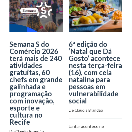
Semana S do
6ª edição do
L
Comércio 2026
‘Natal que Dá
p
terá mais de 240
Gosto’ acontece
s
atividades
nesta terça-feira
p
gratuitas, 60
(16), com ceia
d
chefs em grande
natalina para
galinhada e
pessoas em
De
programação
vulnerabilidade
com inovação,
social
Os
esporte e
De 
Claudia Brandão
Ta
cultura no
ar
Recife
Jantar acontece no
N
De 
Claudia Brandão