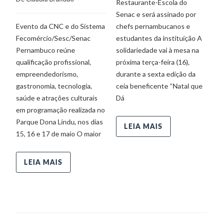
Restaurante-Escola do
pe
Senac e será assinado por
e
Evento da CNC e do Sistema
chefs pernambucanos e
F
Fecomércio/Sesc/Senac
estudantes da instituição A
P
Pernambuco reúne
solidariedade vai à mesa na
de
qualificação profissional,
próxima terça-feira (16),
ar
empreendedorismo,
durante a sexta edição da
N
gastronomia, tecnologia,
ceia beneficente “Natal que
saúde e atrações culturais
Dá
em programação realizada no
Parque Dona Lindu, nos dias
LEIA MAIS
15, 16 e 17 de maio O maior
LEIA MAIS