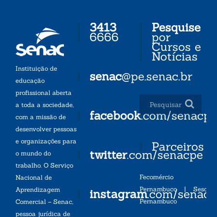
3413
Pesquise
6666
por
Cursos e
Notícias
Instituição de
senac
@pe.senac.br
educação
profissional aberta
a toda a sociedade,
facebook
.com/senacp
com a missão de
desenvolver pessoas
e organizações para
Parceiros
twitter
.com/senacpe
o mundo do
trabalho. O Serviço
Fecomércio
Nacional de
Pernambuco
|
Sesc
Aprendizagem
instagram
.com/senac
Pernambuco
Comercial – Senac,
pessoa jurídica de