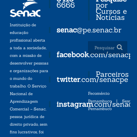
6666
por
Cursos e
Notícias
Instituição de
senac
@pe.senac.br
educação
profissional aberta
a toda a sociedade,
facebook
.com/senacp
com a missão de
desenvolver pessoas
e organizações para
Parceiros
twitter
.com/senacpe
o mundo do
trabalho. O Serviço
Fecomércio
Nacional de
Pernambuco
|
Sesc
Aprendizagem
instagram
.com/senac
Pernambuco
Comercial – Senac,
pessoa jurídica de
direito privado, sem
fins lucrativos, foi