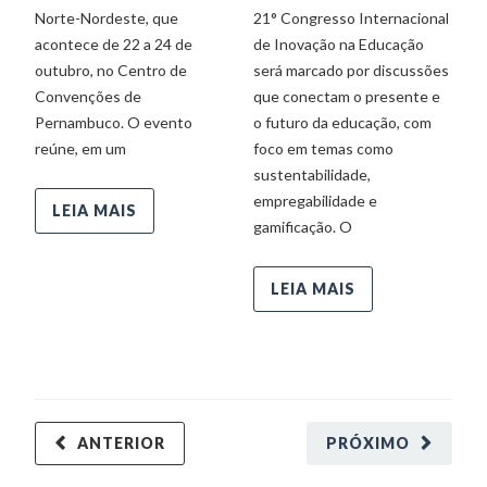
Norte-Nordeste, que
21° Congresso Internacional
la
acontece de 22 a 24 de
de Inovação na Educação
In
outubro, no Centro de
será marcado por discussões
D
Convenções de
que conectam o presente e
In
Pernambuco. O evento
o futuro da educação, com
Se
reúne, em um
foco em temas como
sustentabilidade,
empregabilidade e
LEIA MAIS
gamificação. O
LEIA MAIS
ANTERIOR
PRÓXIMO