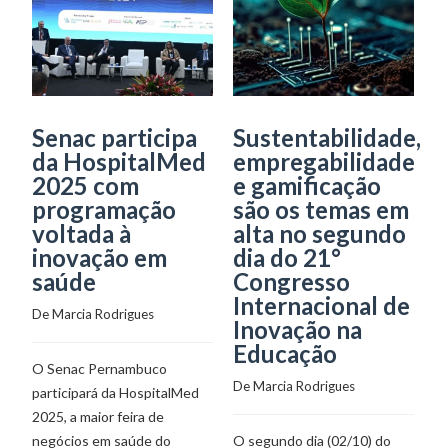
Senac participa
Sustentabilidade,
S
da HospitalMed
empregabilidade
F
2025 com
e gamificação
l
programação
são os temas em
p
voltada à
alta no segundo
i
inovação em
dia do 21°
P
saúde
Congresso
De
Internacional de
De 
Marcia Rodrigues
Inovação na
Du
Educação
O Senac Pernambuco
an
De 
Marcia Rodrigues
participará da HospitalMed
pr
2025, a maior feira de
em
negócios em saúde do
O segundo dia (02/10) do
F