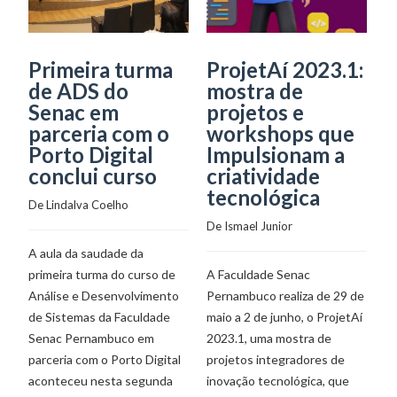
Primeira turma
ProjetAí 2023.1:
S
de ADS do
mostra de
u
Senac em
projetos e
e
parceria com o
workshops que
P
Porto Digital
Impulsionam a
De
conclui curso
criatividade
tecnológica
De 
Lindalva Coelho
In
De 
Ismael Junior
pr
A aula da saudade da
pr
primeira turma do curso de
A Faculdade Senac
em
Análise e Desenvolvimento
Pernambuco realiza de 29 de
es
de Sistemas da Faculdade
maio a 2 de junho, o ProjetAí
as
Senac Pernambuco em
2023.1, uma mostra de
in
parceria com o Porto Digital
projetos integradores de
Di
aconteceu nesta segunda
inovação tecnológica, que
(2