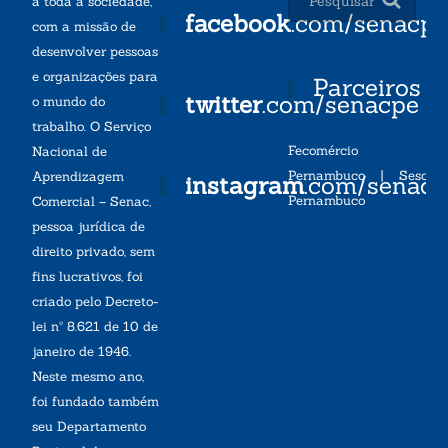
a toda a sociedade,
facebook
.com/senacp
com a missão de
desenvolver pessoas
e organizações para
Parceiros
twitter
.com/senacpe
o mundo do
trabalho. O Serviço
Fecomércio
Nacional de
Pernambuco
|
Sesc
Aprendizagem
instagram
.com/senac
Pernambuco
Comercial – Senac,
pessoa jurídica de
direito privado, sem
fins lucrativos, foi
criado pelo Decreto-
lei nº 8.621 de 10 de
janeiro de 1946.
Neste mesmo ano,
foi fundado também
seu Departamento