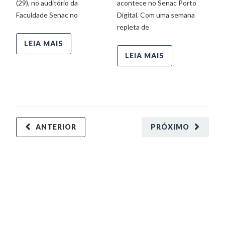
(29), no auditório da
acontece no Senac Porto
um
Faculdade Senac no
Digital. Com uma semana
repleta de
LEIA MAIS
LEIA MAIS
ANTERIOR
PRÓXIMO