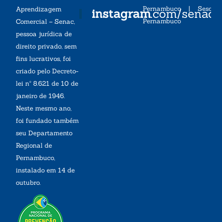
Pernambuco
|
Sesc
Aprendizagem
instagram
.com/senac
Pernambuco
Comercial – Senac,
pessoa jurídica de
direito privado, sem
fins lucrativos, foi
criado pelo Decreto-
lei nº 8.621 de 10 de
janeiro de 1946.
Neste mesmo ano,
foi fundado também
seu Departamento
Regional de
Pernambuco,
instalado em 14 de
outubro.