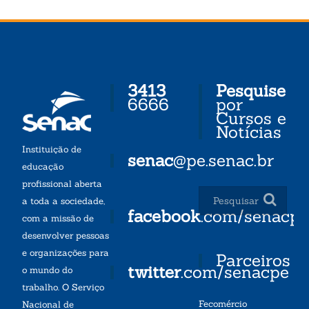
3413
Pesquise
6666
por
Cursos e
Notícias
Instituição de
senac
@pe.senac.br
educação
profissional aberta
a toda a sociedade,
facebook
.com/senacp
com a missão de
desenvolver pessoas
e organizações para
Parceiros
twitter
.com/senacpe
o mundo do
trabalho. O Serviço
Fecomércio
Nacional de