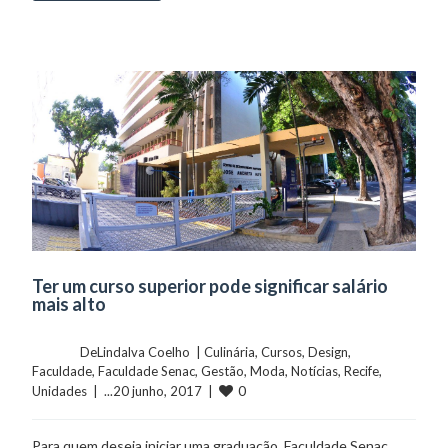
Ter um curso superior pode significar salário
mais alto
	    	DeLindalva Coelho  | 
Culinária
, 
Cursos
, 
Design
, 
Faculdade
, 
Faculdade Senac
, 
Gestão
, 
Moda
, 
Notícias
, 
Recife
, 
0
Unidades
  |  ...20 junho, 2017  |  
Para quem deseja iniciar uma graduação, Faculdade Senac