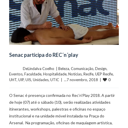
Senac participa do REC´n´play
	    	DeLindalva Coelho  | 
Beleza
, 
Comunicação
, 
Design
, 
Eventos
, 
Faculdade
, 
Hospitalidade
, 
Notícias
, 
Recife
, 
UEP Recife
, 
0
UHT
, 
UIP
, 
UIS
, 
Unidades
, 
UTIC
  |  ...7 novembro, 2018  |  
O Senac é presença confirmada no Rec’n’Play 2018. A partir
de hoje (07) até o sábado (10), serão realizadas atividades
itinerantes, workshops, palestras e oficinas no espaço
institucional e na unidade móvel instalada na Praça do
Arsenal. Na programação, oficinas de maquiagem artística,