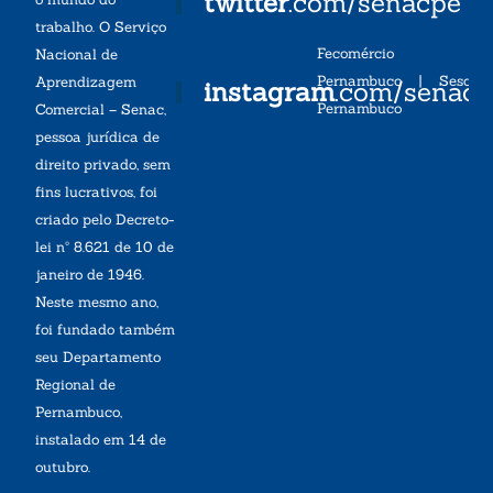
twitter
.com/senacpe
trabalho. O Serviço
Fecomércio
Nacional de
Pernambuco
|
Sesc
Aprendizagem
instagram
.com/senac
Pernambuco
Comercial – Senac,
pessoa jurídica de
direito privado, sem
fins lucrativos, foi
criado pelo Decreto-
lei nº 8.621 de 10 de
janeiro de 1946.
Neste mesmo ano,
foi fundado também
seu Departamento
Regional de
Pernambuco,
instalado em 14 de
outubro.