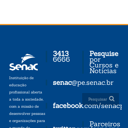
3413
Pesquise
6666
por
Cursos e
Notícias
Instituição de
senac
@pe.senac.br
educação
profissional aberta
a toda a sociedade,
facebook
.com/senacp
com a missão de
desenvolver pessoas
e organizações para
Parceiros
o mundo do