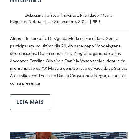
moda étnica
	    	DeLuciana Torreão  | 
Eventos
, 
Faculdade
, 
Moda
, 
0
Negócios
, 
Notícias
  |  ...22 novembro, 2018  |  
Alunos do curso de Design da Moda da Faculdade Senac
participaram, no último dia 20, do bate-papo “Modelagens
diferenciadas: Dia da consciência Negra”, organizado pelas
docentes Tatalina Oliveira e Daniela Vasconcelos, dentro da
programação da XX Mostra de Extensão da Faculdade Senac.
A ocasião aconteceu no Dia da Consciência Negra, e contou
com a presença
LEIA MAIS