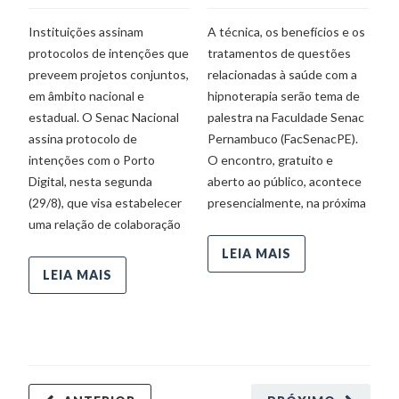
De
Instituições assinam
A técnica, os benefícios e os
protocolos de intenções que
tratamentos de questões
O
preveem projetos conjuntos,
relacionadas à saúde com a
tr
em âmbito nacional e
hipnoterapia serão tema de
co
estadual. O Senac Nacional
palestra na Faculdade Senac
pa
assina protocolo de
Pernambuco (FacSenacPE).
os
intenções com o Porto
O encontro, gratuito e
do
Digital, nesta segunda
aberto ao público, acontece
co
(29/8), que visa estabelecer
presencialmente, na próxima
es
uma relação de colaboração
ch
fo
LEIA MAIS
LEIA MAIS