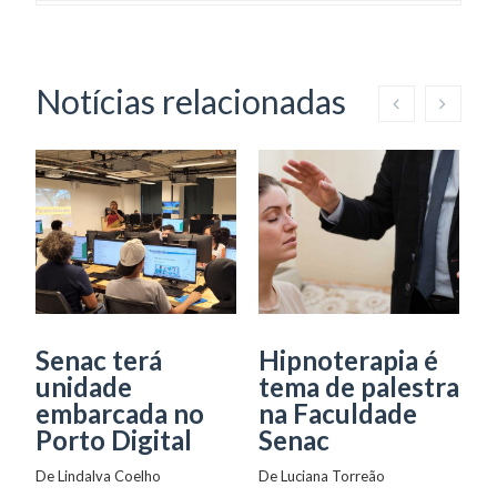
Notícias relacionadas
Senac terá
Hipnoterapia é
O
unidade
tema de palestra
p
embarcada no
na Faculdade
g
Porto Digital
Senac
c
p
De 
Lindalva Coelho
De 
Luciana Torreão