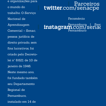
e organizações para
Parceiros
twitter
.com/senacpe
o mundo do
trabalho. O Serviço
Fecomércio
Nacional de
Pernambuco
|
Sesc
Aprendizagem
instagram
.com/senac
Pernambuco
Comercial – Senac,
pessoa jurídica de
direito privado, sem
fins lucrativos, foi
criado pelo Decreto-
lei nº 8.621 de 10 de
janeiro de 1946.
Neste mesmo ano,
foi fundado também
seu Departamento
Regional de
Pernambuco,
instalado em 14 de