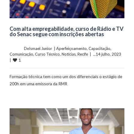
Com alta empregabilidade, curso de Rádio e TV
do Senac segue com inscrições abertas
	    	DeIsmael Junior  | 
Aperfeiçoamento
, 
Capacitação
, 
Comunicação
, 
Curso Técnico
, 
Notícias
, 
Recife
  |  ...14 julho, 2023  
1
|  
Formação técnica tem como um dos diferenciais o estágio de
200h em uma emissora da RMR