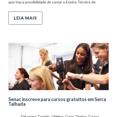
que traz a possibilidade de cursar o Ensino Técnico de
LEIA MAIS
Senac inscreve para cursos gratuitos em Serra
Talhada
	    	DeLuciana Torreão  | 
Beleza
, 
Curso Técnico
, 
Cursos
, 