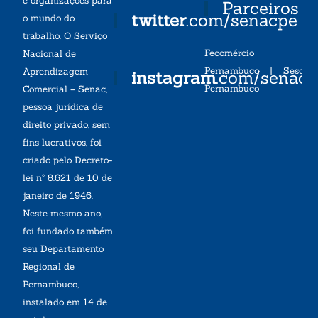
e organizações para
Parceiros
twitter
.com/senacpe
o mundo do
trabalho. O Serviço
Fecomércio
Nacional de
Pernambuco
|
Sesc
Aprendizagem
instagram
.com/senac
Pernambuco
Comercial – Senac,
pessoa jurídica de
direito privado, sem
fins lucrativos, foi
criado pelo Decreto-
lei nº 8.621 de 10 de
janeiro de 1946.
Neste mesmo ano,
foi fundado também
seu Departamento
Regional de
Pernambuco,
instalado em 14 de