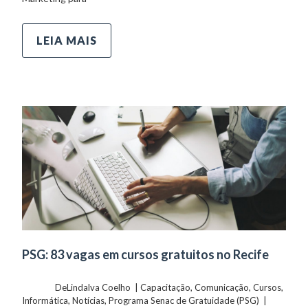
LEIA MAIS
PSG: 83 vagas em cursos gratuitos no Recife
	    	DeLindalva Coelho  | 
Capacitação
, 
Comunicação
, 
Cursos
, 
Informática
, 
Notícias
, 
Programa Senac de Gratuidade (PSG)
  |  