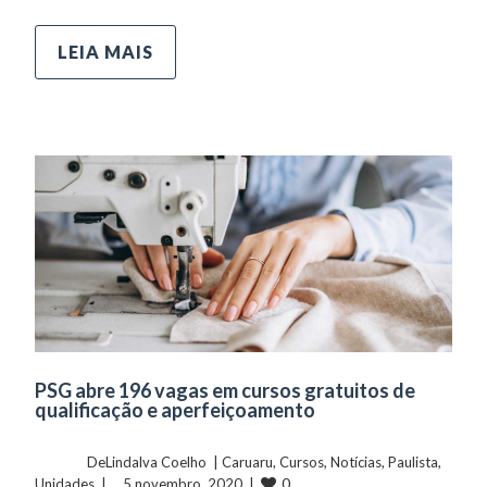
LEIA MAIS
PSG abre 196 vagas em cursos gratuitos de
qualificação e aperfeiçoamento
	    	DeLindalva Coelho  | 
Caruaru
, 
Cursos
, 
Notícias
, 
Paulista
, 
0
Unidades
  |  ...5 novembro, 2020  |  