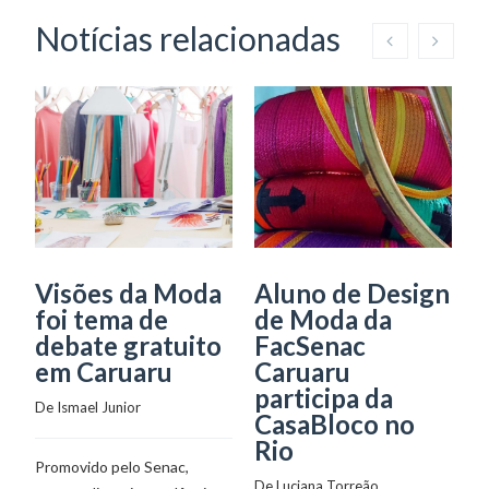
Notícias relacionadas
Visões da Moda
Aluno de Design
S
foi tema de
de Moda da
M
debate gratuito
FacSenac
f
em Caruaru
Caruaru
g
participa da
De 
Ismael Junior
CasaBloco no
C
Rio
De
Promovido pelo Senac,
De 
Luciana Torreão