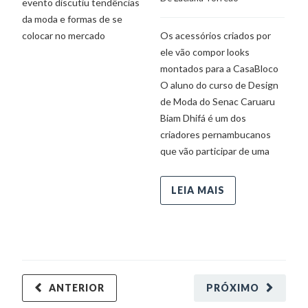
evento discutiu tendências
da moda e formas de se
De
colocar no mercado
Os acessórios criados por
p
ele vão compor looks
Se
montados para a CasaBloco
M
O aluno do curso de Design
Sa
de Moda do Senac Caruaru
re
Biam Dhifá é um dos
de
criadores pernambucanos
Br
que vão participar de uma
LEIA MAIS
ANTERIOR
PRÓXIMO