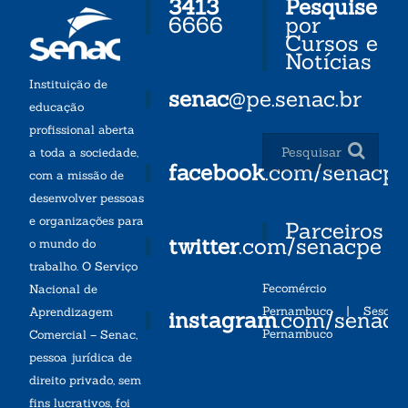
3413
Pesquise
6666
por
Cursos e
Notícias
Instituição de
senac
@pe.senac.br
educação
profissional aberta
a toda a sociedade,
facebook
.com/senacp
com a missão de
desenvolver pessoas
e organizações para
Parceiros
twitter
.com/senacpe
o mundo do
trabalho. O Serviço
Fecomércio
Nacional de
Pernambuco
|
Sesc
Aprendizagem
instagram
.com/senac
Pernambuco
Comercial – Senac,
pessoa jurídica de
direito privado, sem
fins lucrativos, foi