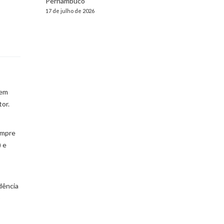
Pernambuco
17 de julho de 2026
 em
tor.
empre
) e
dência
)