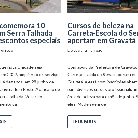
 comemora 10
Cursos de beleza na
m Serra Talhada
Carreta-Escola do Se
scontos especiais
aportam em Gravatá
Torreão
De 
Luciana Torreão
 que nova Unidade seja
Com apoio da Prefeitura de Gravatá,
 em 2022, ampliando os serviços
Carreta-Escola do Senac aportou em
 Há dez anos, em 28 junho de
Gravatá, e está com inscrições abert
inaugurado o Posto Avançado do
para diversos cursos profissionalizan
erra Talhada. Vetor do
área de beleza para o mês de junho. 
mento da
eles: Modelagem de
AIS
LEIA MAIS