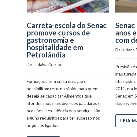
Carreta-escola do Senac
Senac
promove cursos de
anos e
gastronomia e
com de
hospitalidade em
De 
Luciana 
Petrolândia
De 
Lindalva Coelho
Previsão é
inaugurada
Formações tem curta duração e
oferecidos
possibilitam retorno rápido para quem
2011, era 
deseja se capacitar Alimentos que
Senac em S
atendem aos mais diversos paladares e
desenvolvi
ocasiões e excelência nos serviços são
alguns requisitos para ter sucesso nos
LEIA M
negócios ligados