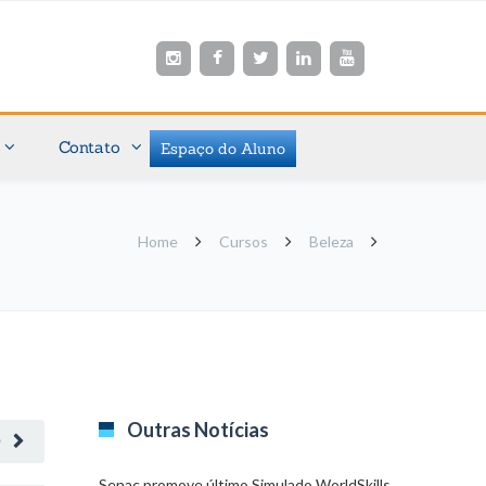
Contato
Espaço do Aluno
Home
Cursos
Beleza
Outras Notícias
O
Senac promove último Simulado WorldSkills