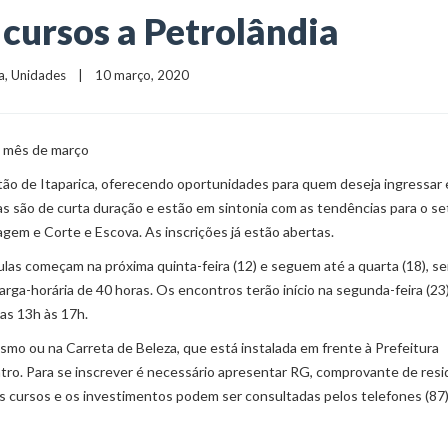
 cursos a Petrolândia
a
, 
Unidades
    |    10 março, 2020
o mês de março
tão de Itaparica, oferecendo oportunidades para quem deseja ingressar
as são de curta duração e estão em sintonia com as tendências para o se
em e Corte e Escova. As inscrições já estão abertas.
as começam na próxima quinta-feira (12) e seguem até a quarta (18), s
arga-horária de 40 horas. Os encontros terão início na segunda-feira (23
as 13h às 17h.
smo ou na Carreta de Beleza, que está instalada em frente à Prefeitura
entro. Para se inscrever é necessário apresentar RG, comprovante de resi
s cursos e os investimentos podem ser consultadas pelos telefones (87