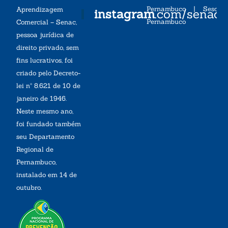
Pernambuco
|
Sesc
Aprendizagem
instagram
.com/senac
Pernambuco
Comercial – Senac,
pessoa jurídica de
direito privado, sem
fins lucrativos, foi
criado pelo Decreto-
lei nº 8.621 de 10 de
janeiro de 1946.
Neste mesmo ano,
foi fundado também
seu Departamento
Regional de
Pernambuco,
instalado em 14 de
outubro.