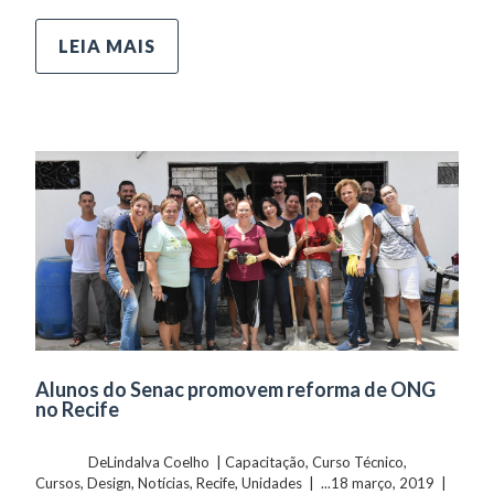
LEIA MAIS
Alunos do Senac promovem reforma de ONG
no Recife
	    	DeLindalva Coelho  | 
Capacitação
, 
Curso Técnico
, 
Cursos
, 
Design
, 
Notícias
, 
Recife
, 
Unidades
  |  ...18 março, 2019  |  