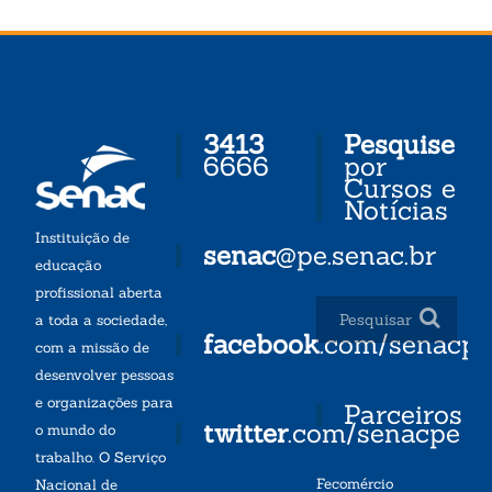
3413
Pesquise
6666
por
Cursos e
Notícias
Instituição de
senac
@pe.senac.br
educação
profissional aberta
a toda a sociedade,
facebook
.com/senacp
com a missão de
desenvolver pessoas
e organizações para
Parceiros
twitter
.com/senacpe
o mundo do
trabalho. O Serviço
Fecomércio
Nacional de