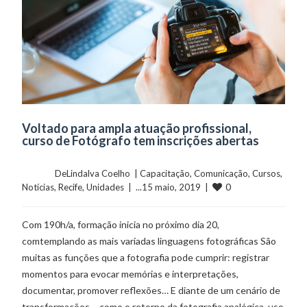
Voltado para ampla atuação profissional,
curso de Fotógrafo tem inscrições abertas
	    	DeLindalva Coelho  | 
Capacitação
, 
Comunicação
, 
Cursos
, 
0
Notícias
, 
Recife
, 
Unidades
  |  ...15 maio, 2019  |  
Com 190h/a, formação inicia no próximo dia 20,
comtemplando as mais variadas linguagens fotográficas São
muitas as funções que a fotografia pode cumprir: registrar
momentos para evocar memórias e interpretações,
documentar, promover reflexões… E diante de um cenário de
transformações – como o retorno da fotografia analógica, uso