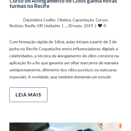
Curso de Alongamento de Cílios ganha novas
turmas no Recife
	    	DeLindalva Coelho  | 
Beleza
, 
Capacitação
, 
Cursos
, 
0
Notícias
, 
Recife
, 
UIP
, 
Unidades
  |  ...30 maio, 2019  |  
Com formação rápida de 16h/a, aulas iniciam a partir de 3 de
junho no Recife Coqueluche entre influenciadoras digitais e
celebridades, a técnica de alongamento de cílios consiste na
aplicação fio a fio que garante um olhar marcante de maneira
semipermanente, diferente dos cílios postiços ou máscaras
especiais. A novidade, que também demanda um estudo
LEIA MAIS