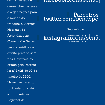
com a missão de
desenvolver pessoas
e organizações para
Parceiros
twitter
.com/senacpe
o mundo do
trabalho. O Serviço
Fecomércio
Nacional de
Pernambuco
|
Sesc
Aprendizagem
instagram
.com/senac
Pernambuco
Comercial – Senac,
pessoa jurídica de
direito privado, sem
fins lucrativos, foi
criado pelo Decreto-
lei nº 8.621 de 10 de
janeiro de 1946.
Neste mesmo ano,
foi fundado também
seu Departamento
Regional de