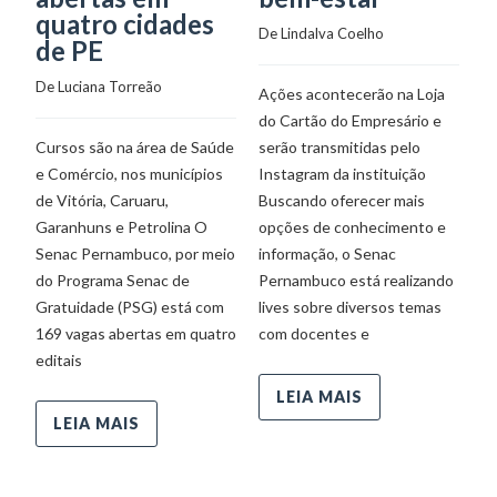
De
quatro cidades
De 
Lindalva Coelho
de PE
Of
De 
Luciana Torreão
Ações acontecerão na Loja
té
do Cartão do Empresário e
S
Cursos são na área de Saúde
serão transmitidas pelo
in
e Comércio, nos municípios
Instagram da instituição
of
de Vitória, Caruaru,
Buscando oferecer mais
Sa
Garanhuns e Petrolina O
opções de conhecimento e
o
Senac Pernambuco, por meio
informação, o Senac
E
do Programa Senac de
Pernambuco está realizando
e
Gratuidade (PSG) está com
lives sobre diversos temas
169 vagas abertas em quatro
com docentes e
editais
LEIA MAIS
LEIA MAIS