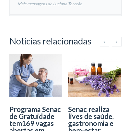
Mais mensagens de Luciana Torreão
Notícias relacionadas
Programa Senac
Senac realiza
S
de Gratuidade
lives de saúde,
p
tem169 vagas
gastronomia e
S
abertas em
bem-estar