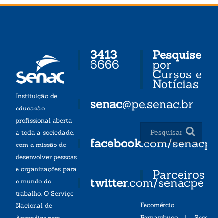
3413
Pesquise
6666
por
Cursos e
Notícias
Instituição de
senac
@pe.senac.br
educação
profissional aberta
a toda a sociedade,
facebook
.com/senacp
com a missão de
desenvolver pessoas
e organizações para
Parceiros
twitter
.com/senacpe
o mundo do
trabalho. O Serviço
Fecomércio
Nacional de
Pernambuco
|
Sesc
Aprendizagem