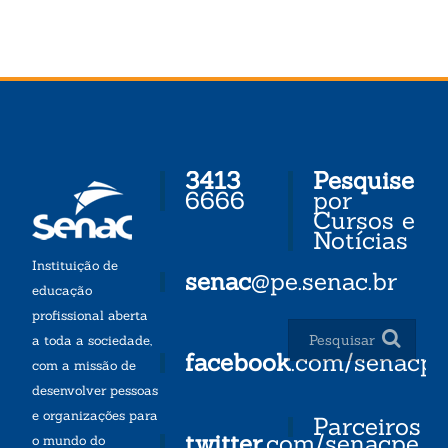
3413
Pesquise
6666
por
Cursos e
Notícias
Instituição de
senac
@pe.senac.br
educação
profissional aberta
a toda a sociedade,
facebook
.com/senacp
com a missão de
desenvolver pessoas
e organizações para
Parceiros
twitter
.com/senacpe
o mundo do