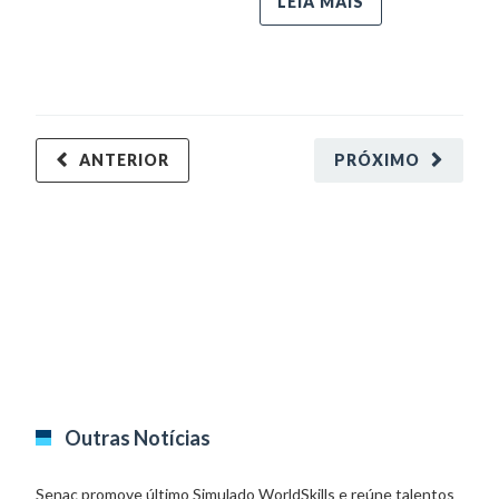
LEIA MAIS
ANTERIOR
PRÓXIMO
Outras Notícias
Senac promove último Simulado WorldSkills e reúne talentos