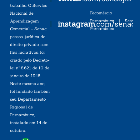
trabalho. O Serviço
Fecomércio
Nacional de
Pernambuco
|
Sesc
Aprendizagem
instagram
.com/senac
Pernambuco
Comercial – Senac,
pessoa jurídica de
direito privado, sem
fins lucrativos, foi
criado pelo Decreto-
lei nº 8.621 de 10 de
janeiro de 1946.
Neste mesmo ano,
foi fundado também
seu Departamento
Regional de
Pernambuco,
instalado em 14 de
outubro.