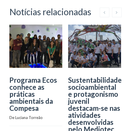
Notícias relacionadas
Programa Ecos
Sustentabilidade
A
conhece as
socioambiental
d
práticas
e protagonismo
e
ambientais da
juvenil
a
Compesa
destacam-se nas
r
atividades
e
De 
Luciana Torreão
desenvolvidas
u
pelo Mediotec