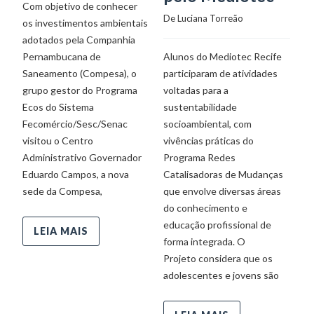
De
Com objetivo de conhecer
De 
Luciana Torreão
os investimentos ambientais
adotados pela Companhia
Al
Pernambucana de
Alunos do Mediotec Recife
Il
Saneamento (Compesa), o
participaram de atividades
cr
grupo gestor do Programa
voltadas para a
re
Ecos do Sistema
sustentabilidade ​
fr
Fecomércio/Sesc/Senac
socioambiental, com
un
visitou o Centro
vivências práticas ​do
de
Administrativo Governador
Programa Redes
co
Eduardo Campos, a nova
Catalisadoras de Mudanças
co
sede da Compesa,
que​ envolve diversas áreas
do conhecimento e
educação profissional de
LEIA MAIS
forma integrada. ​O
Projeto considera que os
adolescentes e jovens são