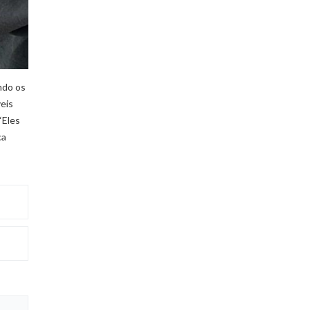
ndo os
veis
“Eles
ca