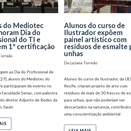
s do Mediotec
Alunos do curso de
oram Dia do
Ilustrador expõem
sional do TI e
painel artístico com
m 1º certificação
resíduos de esmalte 
unhas
Torreão
De 
Luciana Torreão
em ao Dia do Profissional de
(27), alunos do Mediotec do
Alunos do curso de Ilustrador, da UE
fe participaram de evento no
Recife, criaram projeto de arte com
a Faculdade Senac, com palestra
resíduos de mais de 30 frascos de e
elo diretor Adjunto de Redes da
para unhas, que não poderiam ser
, Saulo
descartados na natureza, contribuin
uma conscientização ambiental
AIS
LEIA MAIS