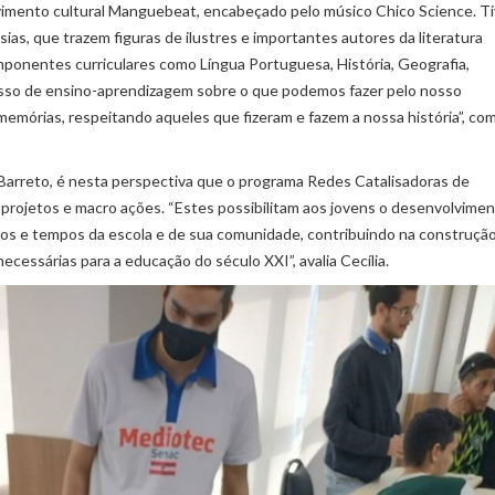
ovimento cultural Manguebeat, encabeçado pelo músico Chico Science. 
sias, que trazem figuras de ilustres e importantes autores da literatura
omponentes curriculares como Língua Portuguesa, História, Geografia,
esso de ensino-aprendizagem sobre o que podemos fazer pelo nosso
emórias, respeitando aqueles que fizeram e fazem a nossa história”, co
Barreto, é nesta perspectiva que o programa Redes Catalisadoras de
 projetos e macro ações. “Estes possibilitam aos jovens o desenvolvime
ços e tempos da escola e de sua comunidade, contribuindo na construçã
cessárias para a educação do século XXI”, avalia Cecília.