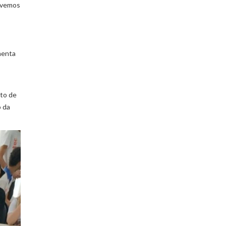
Tivemos
menta
nto de
o da