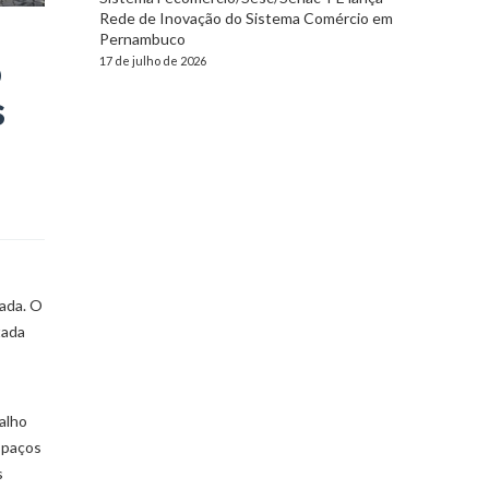
Rede de Inovação do Sistema Comércio em
Pernambuco
o
17 de julho de 2026
s
ada. ​O
tada
alho
espaços
s