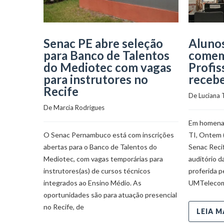
Senac PE abre seleção
Aluno
para Banco de Talentos
comem
do Mediotec com vagas
Profis
para instrutores no
recebe
Recife
De 
Luciana 
De 
Marcia Rodrigues
Em homenag
O Senac Pernambuco está com inscrições
TI, Ontem 
abertas para o Banco de Talentos do
Senac Reci
Mediotec, com vagas temporárias para
auditório d
instrutores(as) de cursos técnicos
proferida p
integrados ao Ensino Médio. As
UMTelecom
oportunidades são para atuação presencial
no Recife, de
LEIA M