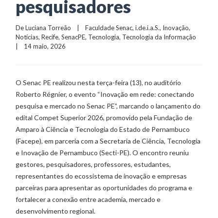
pesquisadores
De 
Luciana Torreão
    |    
Faculdade Senac
, 
i.de.i.a.S.
, 
Inovação
, 
Notícias
, 
Recife
, 
SenacPE
, 
Tecnologia
, 
Tecnologia da Informação
|    14 maio, 2026
O Senac PE realizou nesta terça-feira (13), no auditório
Roberto Régnier, o evento “Inovação em rede: conectando
pesquisa e mercado no Senac PE”, marcando o lançamento do
edital Compet Superior 2026, promovido pela Fundação de
Amparo à Ciência e Tecnologia do Estado de Pernambuco
(Facepe), em parceria com a Secretaria de Ciência, Tecnologia
e Inovação de Pernambuco (Secti-PE). O encontro reuniu
gestores, pesquisadores, professores, estudantes,
representantes do ecossistema de inovação e empresas
parceiras para apresentar as oportunidades do programa e
fortalecer a conexão entre academia, mercado e
desenvolvimento regional.