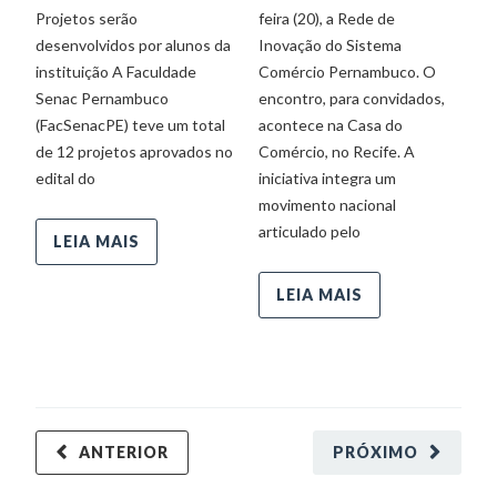
Projetos serão
feira (20), a Rede de
pa
desenvolvidos por alunos da
Inovação do Sistema
ca
instituição A Faculdade
Comércio Pernambuco. O
vo
Senac Pernambuco
encontro, para convidados,
c
(FacSenacPE) teve um total
acontece na Casa do
re
de 12 projetos aprovados no
Comércio, no Recife. A
edital do
iniciativa integra um
movimento nacional
articulado pelo
LEIA MAIS
LEIA MAIS
ANTERIOR
PRÓXIMO