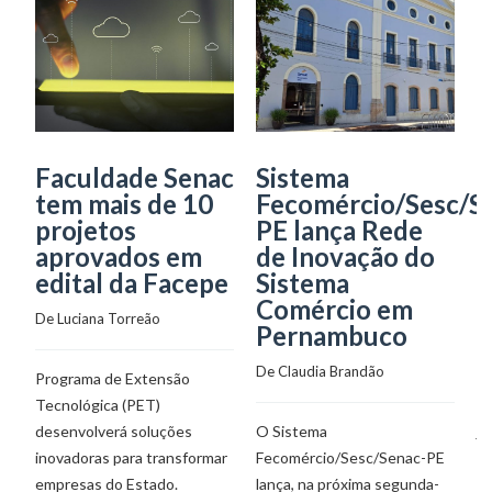
Faculdade Senac
Sistema
C
tem mais de 10
Fecomércio/Sesc/S
d
projetos
PE lança Rede
c
aprovados em
de Inovação do
c
edital da Facepe
Sistema
r
Comércio em
M
De 
Luciana Torreão
Pernambuco
De
De 
Claudia Brandão
Programa de Extensão
Tecnológica (PET)
En
desenvolverá soluções
O Sistema
ju
inovadoras para transformar
Fecomércio/Sesc/Senac-PE
Al
empresas do Estado.
lança, na próxima segunda-
Au