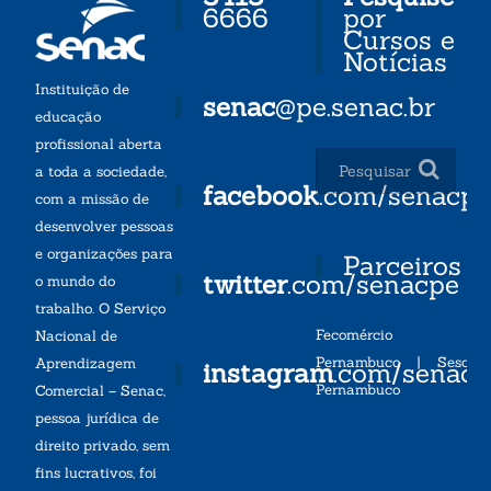
6666
por
Cursos e
Notícias
Instituição de
senac
@pe.senac.br
educação
profissional aberta
a toda a sociedade,
facebook
.com/senacp
com a missão de
desenvolver pessoas
e organizações para
Parceiros
twitter
.com/senacpe
o mundo do
trabalho. O Serviço
Fecomércio
Nacional de
Pernambuco
|
Sesc
Aprendizagem
instagram
.com/senac
Pernambuco
Comercial – Senac,
pessoa jurídica de
direito privado, sem
fins lucrativos, foi