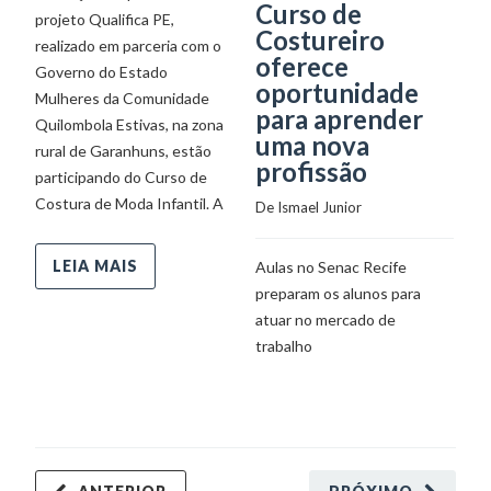
Curso de
P
projeto Qualifica PE,
Costureiro
c
realizado em parceria com o
oferece
a
Governo do Estado
oportunidade
e
Mulheres da Comunidade
para aprender
Quilombola Estivas, na zona
De
uma nova
rural de Garanhuns, estão
profissão
participando do Curso de
Pa
Costura de Moda Infantil. A
De 
Ismael Junior
me
cu
LEIA MAIS
Aulas no Senac Recife
Re
preparam os alunos para
tr
atuar no mercado de
t
trabalho
tr
Au