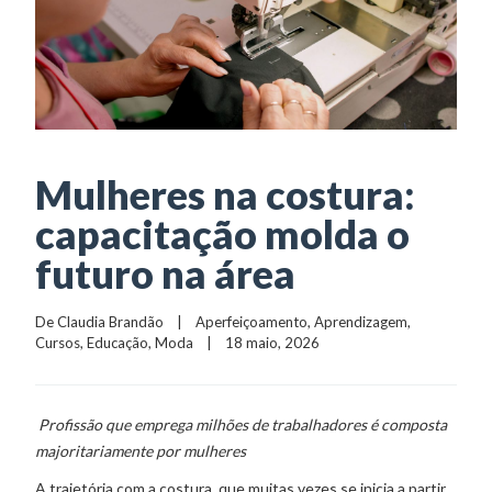
Mulheres na costura:
capacitação molda o
futuro na área
De 
Claudia Brandão
    |    
Aperfeiçoamento
, 
Aprendizagem
, 
Cursos
, 
Educação
, 
Moda
    |    18 maio, 2026
Profissão que emprega milhões de trabalhadores é composta
majoritariamente por mulheres
A trajetória com a costura, que muitas vezes se inicia a partir