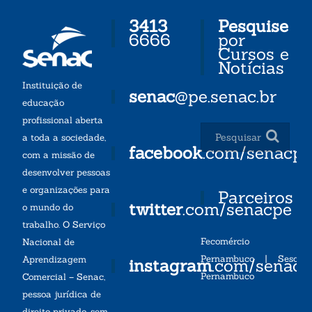
3413
Pesquise
6666
por
Cursos e
Notícias
Instituição de
senac
@pe.senac.br
educação
profissional aberta
a toda a sociedade,
facebook
.com/senacp
com a missão de
desenvolver pessoas
e organizações para
Parceiros
twitter
.com/senacpe
o mundo do
trabalho. O Serviço
Fecomércio
Nacional de
Pernambuco
|
Sesc
Aprendizagem
instagram
.com/senac
Pernambuco
Comercial – Senac,
pessoa jurídica de
direito privado, sem