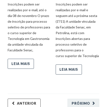
Inscrições podem ser
Inscrições podem ser
realizadas por e-mail, até o
realizadas por e-mail e
V
dia 08 de novembro O prazo
seguem até a próxima sexta
re
de inscrição para processo
(1º/11) A unidade vinculada
am
seletivo de professores para
da Faculdade Senac, em
S
o curso superior de
Petrolina, está com
pr
Tecnologia em Gastronomia
inscrições abertas para
a
da unidade vinculada da
processo seletivo de
va
Faculdade Senac,
professores para o
di
curso superior de Tecnologia
In
B
LEIA MAIS
Ad
LEIA MAIS
ANTERIOR
PRÓXIMO