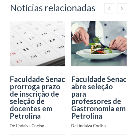
Notícias relacionadas
Faculdade Senac
Faculdade Senac
F
prorroga prazo
abre seleção
a
de inscrição de
para
p
seleção de
professores de
d
docentes em
Gastronomia em
I
Petrolina
Petrolina
c
A
De 
Lindalva Coelho
De 
Lindalva Coelho
De