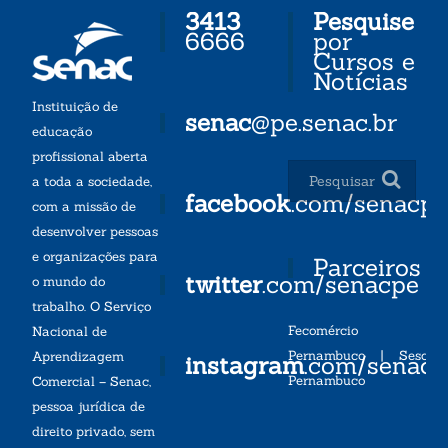
3413
Pesquise
6666
por
Cursos e
Notícias
Instituição de
senac
@pe.senac.br
educação
profissional aberta
a toda a sociedade,
facebook
.com/senacp
com a missão de
desenvolver pessoas
e organizações para
Parceiros
twitter
.com/senacpe
o mundo do
trabalho. O Serviço
Fecomércio
Nacional de
Pernambuco
|
Sesc
Aprendizagem
instagram
.com/senac
Pernambuco
Comercial – Senac,
pessoa jurídica de
direito privado, sem