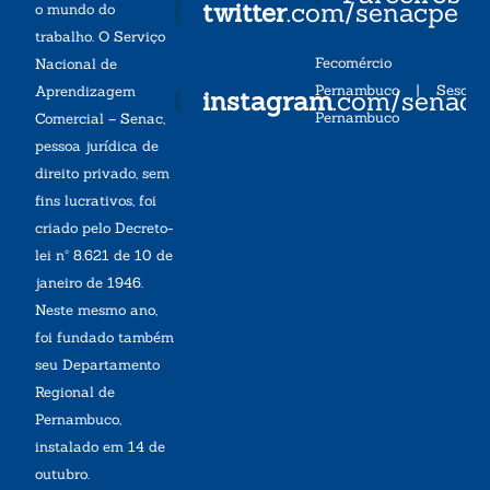
twitter
.com/senacpe
o mundo do
trabalho. O Serviço
Fecomércio
Nacional de
Pernambuco
|
Sesc
Aprendizagem
instagram
.com/senac
Pernambuco
Comercial – Senac,
pessoa jurídica de
direito privado, sem
fins lucrativos, foi
criado pelo Decreto-
lei nº 8.621 de 10 de
janeiro de 1946.
Neste mesmo ano,
foi fundado também
seu Departamento
Regional de
Pernambuco,
instalado em 14 de
outubro.