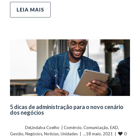
LEIA MAIS
5 dicas de administração para o novo cenário
dos negócios
	    	DeLindalva Coelho  | 
Comércio
, 
Comunicação
, 
EAD
, 
0
Gestão
, 
Negócios
, 
Notícias
, 
Unidades
  |  ...18 maio, 2021  |  