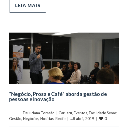
LEIA MAIS
“Negócio, Prosa e Café” aborda gestão de
pessoas e inovação
	    	DeLuciana Torreão  | 
Caruaru
, 
Eventos
, 
Faculdade Senac
, 
0
Gestão
, 
Negócios
, 
Notícias
, 
Recife
  |  ...8 abril, 2019  |  