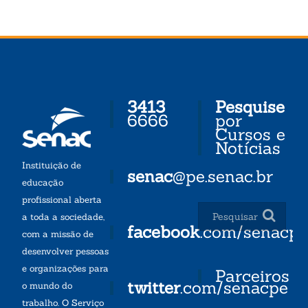
3413
Pesquise
6666
por
Cursos e
Notícias
Instituição de
senac
@pe.senac.br
educação
profissional aberta
a toda a sociedade,
facebook
.com/senacp
com a missão de
desenvolver pessoas
e organizações para
Parceiros
twitter
.com/senacpe
o mundo do
trabalho. O Serviço