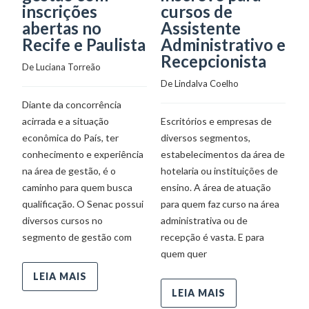
inscrições
cursos de
Fo
abertas no
Assistente
qu
Recife e Paulista
Administrativo e
e 
Recepcionista
m
De 
Luciana Torreão
di
De 
Lindalva Coelho
do
Diante da concorrência
am
acirrada e a situação
Escritórios e empresas de
pr
econômica do País, ter
diversos segmentos,
conhecimento e experiência
estabelecimentos da área de
na área de gestão, é o
hotelaria ou instituições de
caminho para quem busca
ensino. A área de atuação
qualificação. O Senac possui
para quem faz curso na área
diversos cursos no
administrativa ou de
segmento de gestão com
recepção é vasta. E para
quem quer
LEIA MAIS
LEIA MAIS