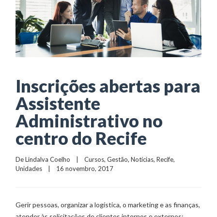
Inscrições abertas para
Assistente
Administrativo no
centro do Recife
De 
Lindalva Coelho
    |    
Cursos
, 
Gestão
, 
Notícias
, 
Recife
, 
Unidades
    |    16 novembro, 2017
Gerir pessoas, organizar a logística, o marketing e as finanças,
atender às solicitações de clientes internos e externos: