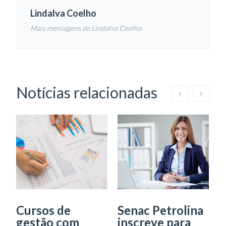
Lindalva Coelho
Mais mensagens de Lindalva Coelho
Notícias relacionadas
C
G
T
e
a
S
Cursos de
Senac Petrolina
De
gestão com
inscreve para