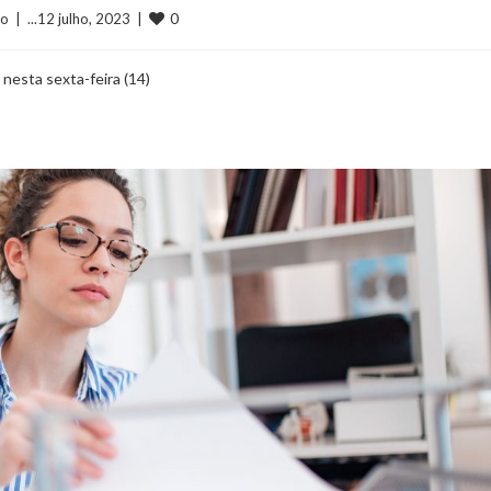
0
co
  |  ...12 julho, 2023  |  
 nesta sexta-feira (14)