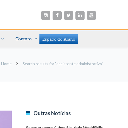
Contato
Espaço do Aluno
Home
Search results for "assistente administrativo"
Outras Notícias
Senac promove último Simulado WorldSkills