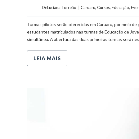
	    	DeLuciana Torreão  | 
Caruaru
, 
Cursos
, 
Educação
, 
Eve
Turmas pilotos serão oferecidas em Caruaru, por meio de p
estudantes matriculados nas turmas de Educação de Jovens
simultânea. A abertura das duas primeiras turmas será nes
LEIA MAIS