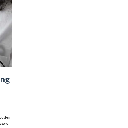
ing
e podem
pleto