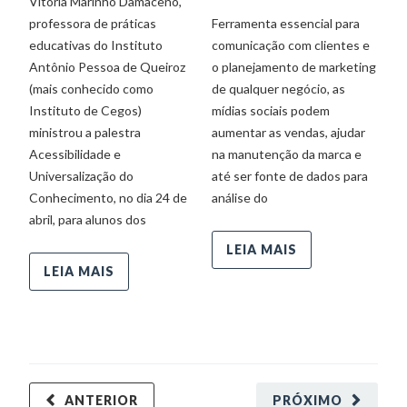
Vitória Marinho Damaceno,
No
professora de práticas
Ferramenta essencial para
Co
educativas do Instituto
comunicação com clientes e
Te
Antônio Pessoa de Queiroz
o planejamento de marketing
de
(mais conhecido como
de qualquer negócio, as
mo
Instituto de Cegos)
mídias sociais podem
pr
ministrou a palestra
aumentar as vendas, ajudar
to
Acessibilidade e
na manutenção da marca e
C
Universalização do
até ser fonte de dados para
o 
Conhecimento, no dia 24 de
análise do
abril, para alunos dos
LEIA MAIS
LEIA MAIS
ANTERIOR
PRÓXIMO