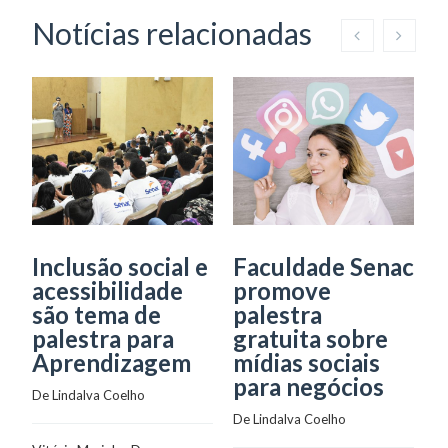
Notícias relacionadas
Inclusão social e
Faculdade Senac
J
acessibilidade
promove
P
são tema de
palestra
i
palestra para
gratuita sobre
a
Aprendizagem
mídias sociais
c
para negócios
De 
Lindalva Coelho
De
De 
Lindalva Coelho