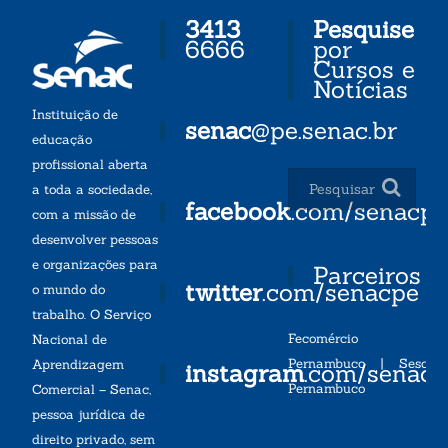
3413
Pesquise
6666
por
Cursos e
Notícias
Instituição de
senac
@pe.senac.br
educação
profissional aberta
a toda a sociedade,
facebook
.com/senacp
com a missão de
desenvolver pessoas
e organizações para
Parceiros
twitter
.com/senacpe
o mundo do
trabalho. O Serviço
Fecomércio
Nacional de
Pernambuco
|
Sesc
Aprendizagem
instagram
.com/senac
Pernambuco
Comercial – Senac,
pessoa jurídica de
direito privado, sem