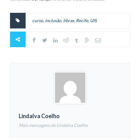
curso
,
inclusão
,
libras
,
Recife
,
UIS
Lindalva Coelho
Mais mensagens de Lindalva Coelho