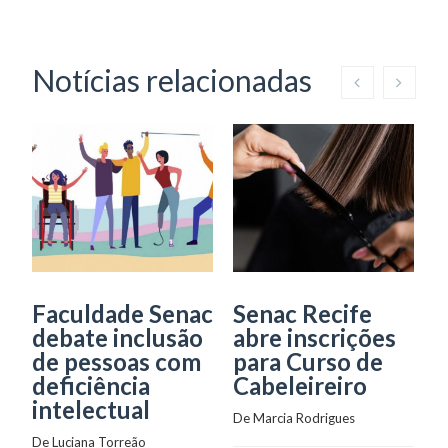
Notícias relacionadas
Faculdade Senac
Senac Recife
C
debate inclusão
abre inscrições
M
de pessoas com
para Curso de
S
deficiência
Cabeleireiro
intelectual
i
De 
Marcia Rodrigues
c
De 
Luciana Torreão