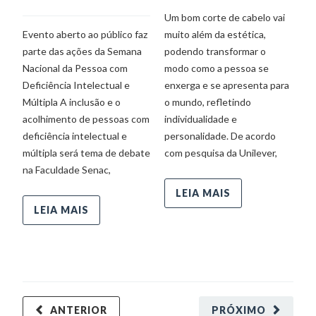
c
Um bom corte de cabelo vai
v
Evento aberto ao público faz
muito além da estética,
De
parte das ações da Semana
podendo transformar o
Nacional da Pessoa com
modo como a pessoa se
Deficiência Intelectual e
enxerga e se apresenta para
De
Múltipla A inclusão e o
o mundo, refletindo
Ce
acolhimento de pessoas com
individualidade e
20
deficiência intelectual e
personalidade. De acordo
P
múltipla será tema de debate
com pesquisa da Unilever,
ti
na Faculdade Senac,
q
di
LEIA MAIS
vi
LEIA MAIS
óc
ANTERIOR
PRÓXIMO