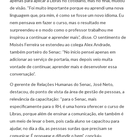
apenas para aplicar a Libras no cotidiano, mas no final, mudou
de visão. “Foi muito importante porque eu aprendi uma nova
linguagem que, pra mim, é como se fosse um novo idioma. Eu
nem pensava em fazer o curso, mas o resultado me
surpreendeu e o modo como o professor trabalhou me
inspirou a continuar e aprender mais”, disse. O sentimento de
Moisés Ferreira se estendeu ao colega Alex Andrade,
também porteiro do Senac: “No início pensei apenas em
adicionar ao serviço de portaria, mas depois veio muita
vontade de continuar, aprender mais e desenvolver essa
conversação”.
O gerente de Relações Humanas do Senac, José Neto,
destacou, do ponto de vista da área de gestão de pessoas, a
relevância da capacitação: “para o Senac, mais
especificamente para o RH, é uma honra oferecer o curso de
Libras, porque além de ensinar a comunicação, ele também é
um meio de levar o bem, pois cada aluno se capacitou para
ajudar, no dia a dia, as pessoas surdas que precisam se
comunicar. É propagar e difundir o bem”, concluiu.