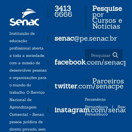
3413
Pesquise
6666
por
Cursos e
Notícias
Instituição de
senac
@pe.senac.br
educação
profissional aberta
a toda a sociedade,
facebook
.com/senacp
com a missão de
desenvolver pessoas
e organizações para
Parceiros
twitter
.com/senacpe
o mundo do
trabalho. O Serviço
Fecomércio
Nacional de
Pernambuco
|
Sesc
Aprendizagem
instagram
.com/senac
Pernambuco
Comercial – Senac,
pessoa jurídica de
direito privado, sem