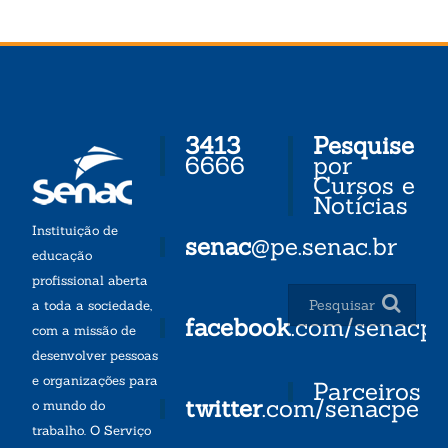
3413
Pesquise
6666
por
Cursos e
Notícias
Instituição de
senac
@pe.senac.br
educação
profissional aberta
a toda a sociedade,
facebook
.com/senacp
com a missão de
desenvolver pessoas
e organizações para
Parceiros
twitter
.com/senacpe
o mundo do
trabalho. O Serviço