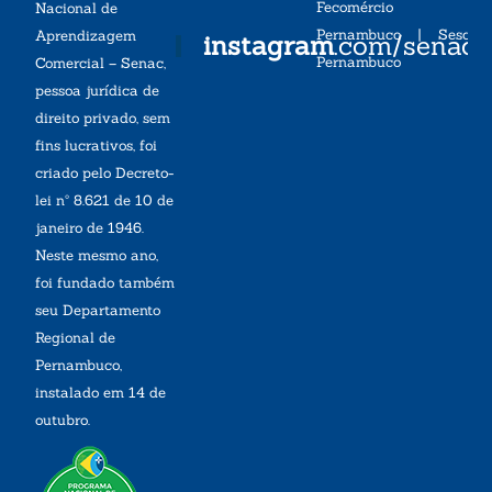
Fecomércio
Nacional de
Pernambuco
|
Sesc
Aprendizagem
instagram
.com/senac
Pernambuco
Comercial – Senac,
pessoa jurídica de
direito privado, sem
fins lucrativos, foi
criado pelo Decreto-
lei nº 8.621 de 10 de
janeiro de 1946.
Neste mesmo ano,
foi fundado também
seu Departamento
Regional de
Pernambuco,
instalado em 14 de
outubro.