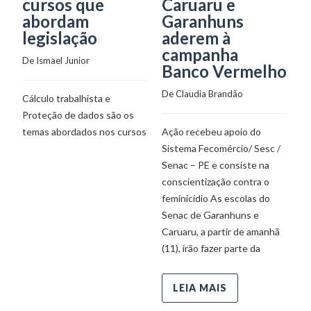
cursos que
Caruaru e
De
abordam
Garanhuns
legislação
aderem à
O
campanha
in
De 
Ismael Junior
Banco Vermelho
qu
pr
De 
Claudia Brandão
Cálculo trabalhista e
Es
Proteção de dados são os
as
temas abordados nos cursos
Ação recebeu apoio do
M
Sistema Fecomércio/ Sesc /
T
Senac – PE e consiste na
P
conscientização contra o
le
feminicídio As escolas do
Senac de Garanhuns e
Caruaru, a partir de amanhã
(11), irão fazer parte da
LEIA MAIS