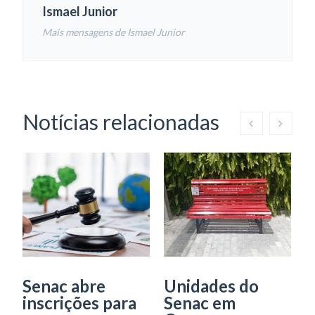
Ismael Junior
Mais mensagens de Ismael Junior
Notícias relacionadas
S
e
i
a
c
D
d
Senac abre
Unidades do
M
inscrições para
Senac em