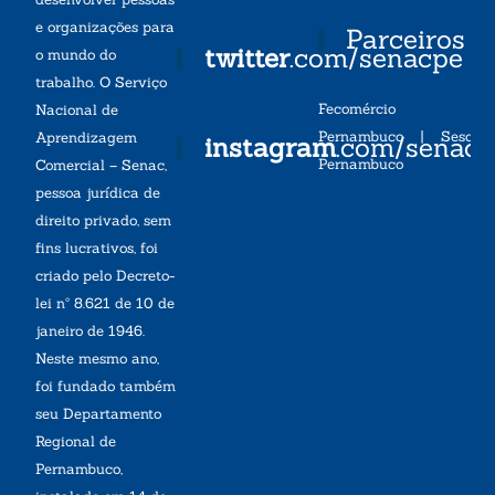
e organizações para
Parceiros
twitter
.com/senacpe
o mundo do
trabalho. O Serviço
Fecomércio
Nacional de
Pernambuco
|
Sesc
Aprendizagem
instagram
.com/senac
Pernambuco
Comercial – Senac,
pessoa jurídica de
direito privado, sem
fins lucrativos, foi
criado pelo Decreto-
lei nº 8.621 de 10 de
janeiro de 1946.
Neste mesmo ano,
foi fundado também
seu Departamento
Regional de
Pernambuco,