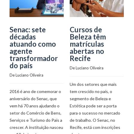
Senac: sete
Cursos de
M
décadas
Beleza têm
a
atuando como
matrículas
c
agente
abertas no
B
transformador
Recife
C
do país
I
De 
Luciano Oliveira
I
De 
Luciano Oliveira
G
Um dos setores que mais
De
2016 é ano de comemorar o
tem crescido no país, o
aniversário do Senac, que
segmento de Beleza e
vem há 70 anos ajudando o
Estética pode ser a porta
O
setor do Comércio de Bens,
para o sucesso no mercado
c
Serviços e Turismo do País a
de trabalho. O Senac, no
di
crescer. A instituição nasceu
Recife, está com inscrições
de