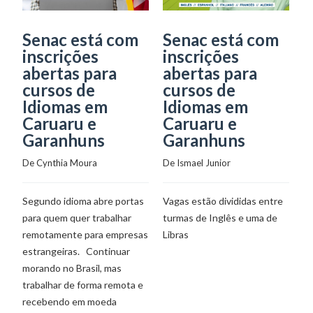
Senac está com
Senac está com
I
inscrições
inscrições
a
abertas para
abertas para
c
cursos de
cursos de
i
Idiomas em
Idiomas em
u
Caruaru e
Caruaru e
S
Garanhuns
Garanhuns
R
e
De 
Cynthia Moura
De 
Ismael Junior
De
Segundo idioma abre portas
Vagas estão divididas entre
para quem quer trabalhar
turmas de Inglês e uma de
Va
remotamente para empresas
Libras
ab
estrangeiras. Continuar
s
morando no Brasil, mas
pr
trabalhar de forma remota e
recebendo em moeda