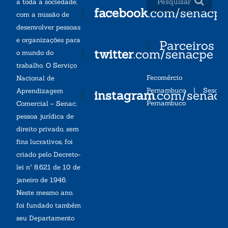
a toda a sociedade,
facebook
.com/senacp
com a missão de
desenvolver pessoas
e organizações para
Parceiros
twitter
.com/senacpe
o mundo do
trabalho. O Serviço
Fecomércio
Nacional de
Pernambuco
|
Sesc
Aprendizagem
instagram
.com/senac
Pernambuco
Comercial – Senac,
pessoa jurídica de
direito privado, sem
fins lucrativos, foi
criado pelo Decreto-
lei nº 8.621 de 10 de
janeiro de 1946.
Neste mesmo ano,
foi fundado também
seu Departamento