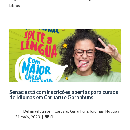
Libras
Senac está com inscrições abertas para cursos
de Idiomas em Caruaru e Garanhuns
	    	DeIsmael Junior  | 
Caruaru
, 
Garanhuns
, 
Idiomas
, 
Notícias
0
|  ...31 maio, 2023  |  