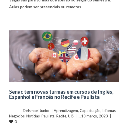
Aulas podem ser presenciais ou remotas
Senac tem novas turmas em cursos de Inglês,
Espanhol e Francês no Recife e Paulista
	    	DeIsmael Junior  | 
Aprendizagem
, 
Capacitação
, 
Idiomas
, 
Negócios
, 
Notícias
, 
Paulista
, 
Recife
, 
UIS
  |  ...13 março, 2023  |  
0