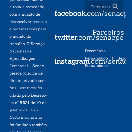
a toda a sociedade,
facebook
.com/senacp
com a missão de
desenvolver pessoas
e organizações para
Parceiros
twitter
.com/senacpe
o mundo do
trabalho. O Serviço
Fecomércio
Nacional de
Pernambuco
|
Sesc
Aprendizagem
instagram
.com/senac
Pernambuco
Comercial – Senac,
pessoa jurídica de
direito privado, sem
fins lucrativos, foi
criado pelo Decreto-
lei nº 8.621 de 10 de
janeiro de 1946.
Neste mesmo ano,
foi fundado também