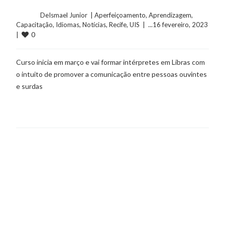
	    	DeIsmael Junior  | 
Aperfeiçoamento
, 
Aprendizagem
, 
Capacitação
, 
Idiomas
, 
Notícias
, 
Recife
, 
UIS
  |  ...16 fevereiro, 2023  
0
|  
Curso inicia em março e vai formar intérpretes em Libras com
o intuito de promover a comunicação entre pessoas ouvintes
e surdas