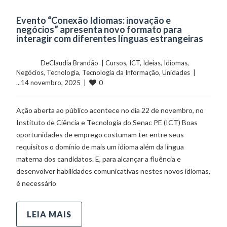
Evento “Conexão Idiomas: inovação e
negócios” apresenta novo formato para
interagir com diferentes línguas estrangeiras
	    	DeClaudia Brandão  | 
Cursos
, 
ICT
, 
Ideias
, 
Idiomas
, 
Negócios
, 
Tecnologia
, 
Tecnologia da Informação
, 
Unidades
  |  
0
...14 novembro, 2025  |  
Ação aberta ao público acontece no dia 22 de novembro, no
Instituto de Ciência e Tecnologia do Senac PE (ICT) Boas
oportunidades de emprego costumam ter entre seus
requisitos o domínio de mais um idioma além da língua
materna dos candidatos. E, para alcançar a fluência e
desenvolver habilidades comunicativas nestes novos idiomas,
é necessário
LEIA MAIS