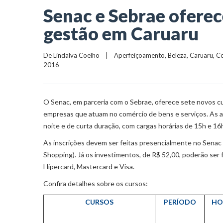
Senac e Sebrae oferec
gestão em Caruaru
De 
Lindalva Coelho
    |    
Aperfeiçoamento
, 
Beleza
, 
Caruaru
, 
C
2016
O Senac, em parceria com o Sebrae, oferece sete novos c
empresas que atuam no comércio de bens e serviços. As au
noite e de curta duração, com cargas horárias de 15h e 16
As inscrições devem ser feitas presencialmente no Senac Ca
Shopping). Já os investimentos, de R$ 52,00, poderão ser f
Hipercard, Mastercard e Visa.
Confira detalhes sobre os cursos:
CURSOS
PERÍODO
HO