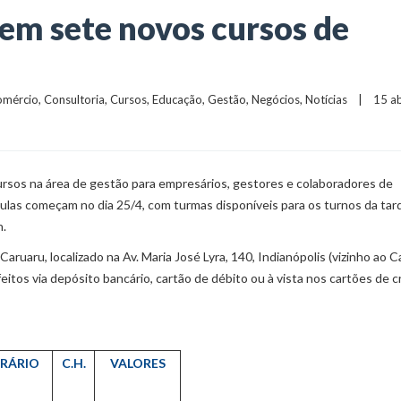
em sete novos cursos de
omércio
, 
Consultoria
, 
Cursos
, 
Educação
, 
Gestão
, 
Negócios
, 
Notícias
    |    15 ab
ursos na área de gestão para empresários, gestores e colaboradores de
las começam no dia 25/4, com turmas disponíveis para os turnos da tar
h.
ruaru, localizado na Av. Maria José Lyra, 140, Indianópolis (vizinho ao C
eitos via depósito bancário, cartão de débito ou à vista nos cartões de c
RÁRIO
C.H.
VALORES