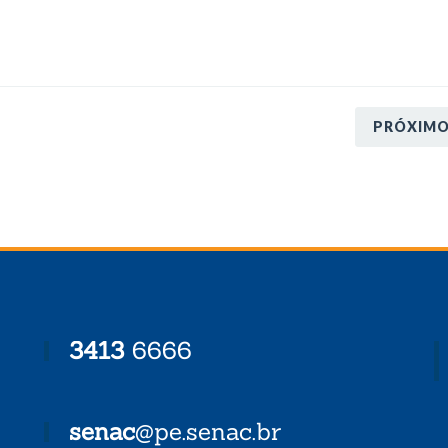
PRÓXIM
3413
6666
senac
@pe.senac.br