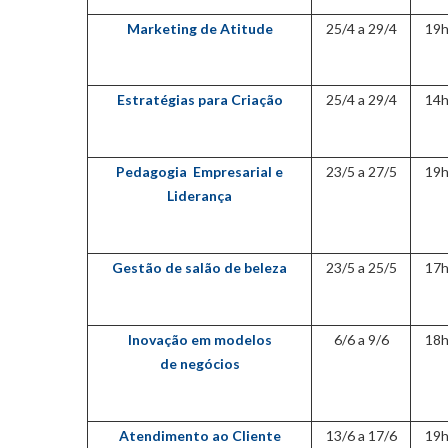
Marketing
de Atitude
25/4 a 29/4
19h
Estratégias para
Criação
25/4 a 29/4
14h
Pedagogia
Empresarial
e
23/5 a 27/5
19h
Liderança
Gestão de salão
de beleza
23/5 a 25/5
17h
Inovação em
modelos
6/6 a 9/6
18h
de
negócios
Atendimento a
o Cliente
13/6 a 17/6
19h