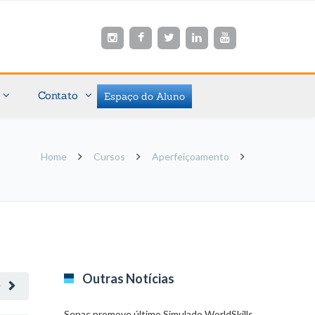
Contato
Espaço do Aluno
Home
Cursos
Aperfeiçoamento
Outras Notícias
O
Senac promove último Simulado WorldSkills