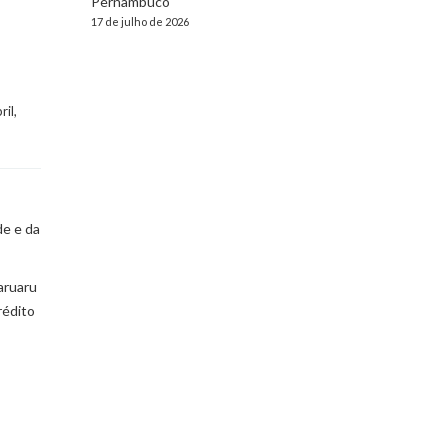
Pernambuco
17 de julho de 2026
ril, 
de e da
aruaru
rédito