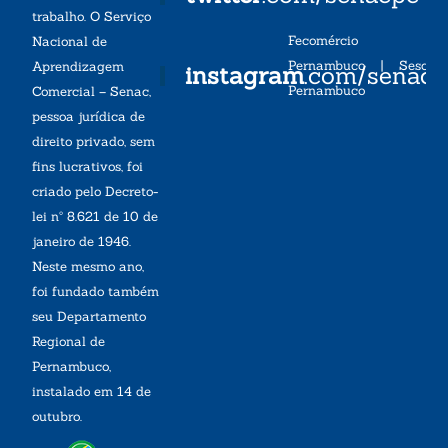
trabalho. O Serviço
Fecomércio
Nacional de
Pernambuco
|
Sesc
Aprendizagem
instagram
.com/senac
Pernambuco
Comercial – Senac,
pessoa jurídica de
direito privado, sem
fins lucrativos, foi
criado pelo Decreto-
lei nº 8.621 de 10 de
janeiro de 1946.
Neste mesmo ano,
foi fundado também
seu Departamento
Regional de
Pernambuco,
instalado em 14 de
outubro.