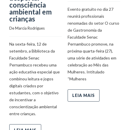
consciência
Evento gratuito no dia 27
Pr
ambiental em
reunirá profissionais
Mu
crianças
renomadas do setor O curso
ne
De 
Marcia Rodrigues
de Gastronomia da
d
Faculdade Senac
Na sexta-feira, 12 de
Pernambuco promove, na
setembro, a Biblioteca da
próxima quarta-feira (27),
Faculdade Senac
uma série de atividades em
Pernambuco recebeu uma
celebração ao Mês das
ação educativa especial que
Mulheres. Intitulado
combinou leitura e jogos
“Mulheres
digitais criados por
estudantes, com o objetivo
LEIA MAIS
de incentivar a
conscientização ambiental
entre crianças.