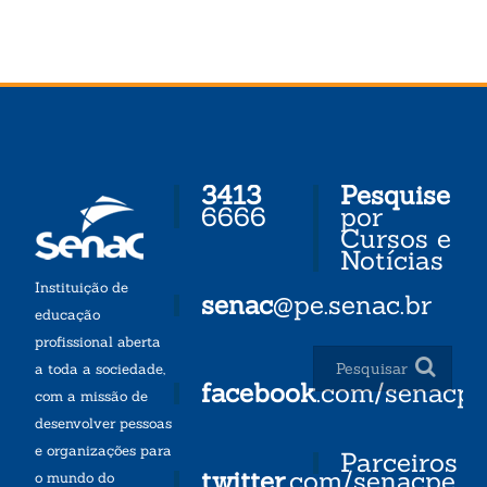
3413
Pesquise
6666
por
Cursos e
Notícias
Instituição de
senac
@pe.senac.br
educação
profissional aberta
a toda a sociedade,
facebook
.com/senacp
com a missão de
desenvolver pessoas
e organizações para
Parceiros
twitter
.com/senacpe
o mundo do