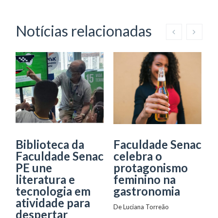
Notícias relacionadas
Biblioteca da
Faculdade Senac
B
Faculdade Senac
celebra o
S
PE une
protagonismo
s
literatura e
feminino na
g
tecnologia em
gastronomia
c
atividade para
De 
Luciana Torreão
De
despertar