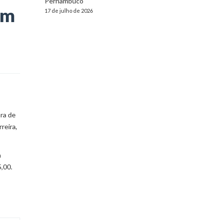
Pernambuco
em
17 de julho de 2026
ra de
reira,
a
,00.