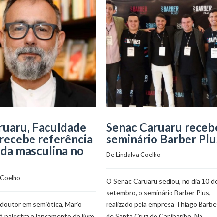
ruaru, Faculdade
Senac Caruaru receb
recebe referência
seminário Barber Plu
da masculina no
De 
Lindalva Coelho
 Coelho
O Senac Caruaru sediou, no dia 10 d
setembro, o seminário Barber Plus,
 doutor em semiótica, Mario
realizado pela empresa Thiago Barbea
á palestra e lançamento de livro
de Santa Cruz do Capibaribe. Na