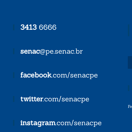
3413
6666
senac
@pe.senac.br
facebook
.com/senacpe
twitter
.com/senacpe
F
instagram
.com/senacpe