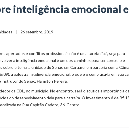
bre inteligência emocional 
nidades
    |    26 setembro, 2019
nes apertados e conflitos profissionais não é uma tarefa fácil, seja para
volver a inteligência emocional é um dos caminhos para ter controle e
is sobre o tema, a unidade do Senac em Caruaru, em parceria com a Câma
/09), a palestra Inteligência emocional: o que é e como usá-la em sua car
nstrutor do Senac, Hamilton Pereira.
dedor da CDL, no município. No encontro, será discutida a importância d
ícios do desenvolvimento dela para a carreira. O investimento é de R$ 15
localizada na Rua Capitão Cadete, 36, Centro.