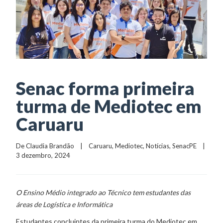
Senac forma primeira
turma de Mediotec em
Caruaru
De 
Claudia Brandão
    |    
Caruaru
, 
Mediotec
, 
Notícias
, 
SenacPE
    |    
3 dezembro, 2024
O
Ensino Médio integrado ao Técnico
tem estudantes das
áreas de Logística e Informática
Estudantes concluintes da primeira turma do Mediotec em