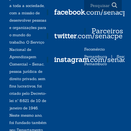
a toda a sociedade,
facebook
.com/senacp
com a missão de
desenvolver pessoas
e organizações para
Parceiros
twitter
.com/senacpe
o mundo do
trabalho. O Serviço
Fecomércio
Nacional de
Pernambuco
|
Sesc
Aprendizagem
instagram
.com/senac
Pernambuco
Comercial – Senac,
pessoa jurídica de
direito privado, sem
fins lucrativos, foi
criado pelo Decreto-
lei nº 8.621 de 10 de
janeiro de 1946.
Neste mesmo ano,
foi fundado também
seu Departamento