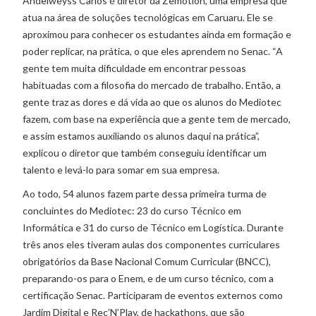
Andelweyss Carlos é diretor da Zemotion, uma empresa que
atua na área de soluções tecnológicas em Caruaru. Ele se
aproximou para conhecer os estudantes ainda em formação e
poder replicar, na prática, o que eles aprendem no Senac. “A
gente tem muita dificuldade em encontrar pessoas
habituadas com a filosofia do mercado de trabalho. Então, a
gente traz as dores e dá vida ao que os alunos do Mediotec
fazem, com base na experiência que a gente tem de mercado,
e assim estamos auxiliando os alunos daqui na prática”,
explicou o diretor que também conseguiu identificar um
talento e levá-lo para somar em sua empresa.
Ao todo, 54 alunos fazem parte dessa primeira turma de
concluintes do Mediotec: 23 do curso Técnico em
Informática e 31 do curso de Técnico em Logística. Durante
três anos eles tiveram aulas dos componentes curriculares
obrigatórios da Base Nacional Comum Curricular (BNCC),
preparando-os para o Enem, e de um curso técnico, com a
certificação Senac. Participaram de eventos externos como
Jardim Digital e Rec’N’Play, de hackathons, que são