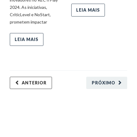
2024. As iniciativas,
2
LEIA MAIS
CriticLevel e NoStart,
p
prometem impactar
i
LEIA MAIS
ANTERIOR
PRÓXIMO