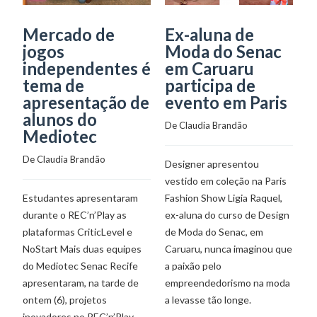
Mercado de
Ex-aluna de
A
jogos
Moda do Senac
M
independentes é
em Caruaru
R
tema de
participa de
m
apresentação de
evento em Paris
p
alunos do
De 
Claudia Brandão
Mediotec
De
De 
Claudia Brandão
Designer apresentou
vestido em coleção na Paris
E
Estudantes apresentaram
Fashion Show Ligia Raquel,
pr
durante o REC’n’Play as
ex-aluna do curso de Design
Ob
plataformas CriticLevel e
de Moda do Senac, em
D
NoStart Mais duas equipes
Caruaru, nunca imaginou que
S
do Mediotec Senac Recife
a paixão pelo
fo
apresentaram, na tarde de
empreendedorismo na moda
M
ontem (6), projetos
a levasse tão longe.
ve
inovadores no REC’n’Play
N